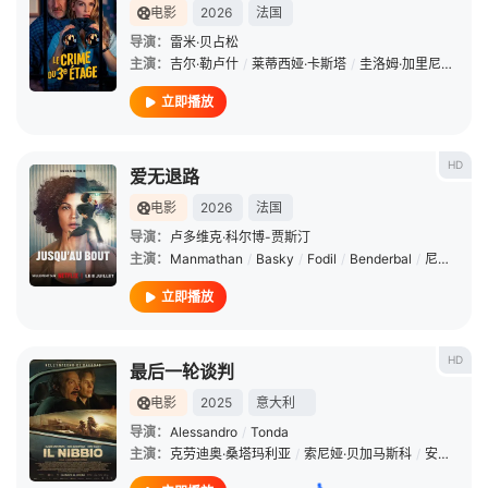
电影
2026
法国
导演：
雷米·贝占松
主演：
吉尔·勒卢什
/
莱蒂西娅·卡斯塔
/
圭洛姆·加里尼
/
伊莎
立即播放
HD
爱无退路
电影
2026
法国
导演：
卢多维克·科尔博-贾斯汀
主演：
Manmathan
/
Basky
/
Fodil
/
Benderbal
/
尼古拉斯·布赖恩松
立即播放
HD
最后一轮谈判
电影
2025
意大利
导演：
Alessandro
/
Tonda
主演：
克劳迪奥·桑塔玛利亚
/
索尼娅·贝加马斯科
/
安娜·费泽蒂