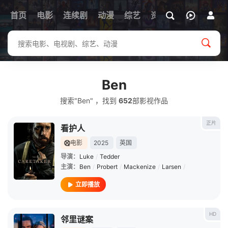
首页
电影
连续剧
动漫
综艺
资讯
Ben
搜索"Ben" ，找到
652
部影视作品
正片
看护人
电影
2025
英国
导演：
Luke
/
Tedder
主演：
Ben
/
Probert
/
Mackenize
/
Larsen
/
立即播放
HD
邻里谜案