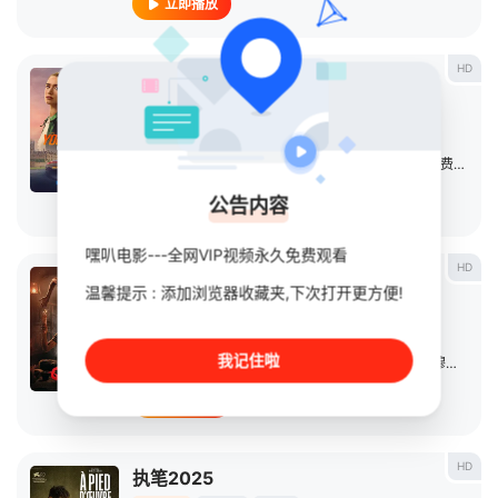
立即播放
HD
你的错误：伦敦版
电影
2026
英国
导演：
夏洛特·法斯勒
/
丹妮·吉尔伍德
主演：
艾莎·班克斯
/
马修·布鲁姆
/
恩瓦·刘易斯
/
雷·费隆
/
伊
公告内容
立即播放
嘿叭电影---全网VIP视频永久免费观看
HD
恶灵2
温馨提示 : 添加浏览器收藏夹,下次打开更方便!
电影
2025
印度尼西亚
导演：
吉南蒂·罗纳
我记住啦
主演：
费迪·努里尔
/
阿里·菲克里
/
Wavi
/
Zihan
/
穆扎基·拉姆丹
立即播放
HD
执笔2025