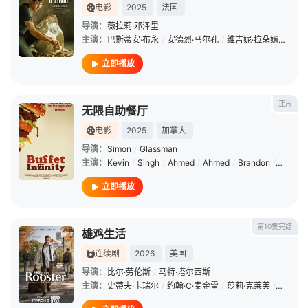
电影
2025
法国
导演：
薇拉莉·邓泽里
主演：
巴斯蒂安·布永
/
安德烈·马尔孔
/
维吉妮·拉朵嫣
/
阿德
立即播放
正片
无限自助餐厅
电影
2025
加拿大
导演：
Simon
/
Glassman
主演：
Kevin
/
Singh
/
Ahmed
/
Ahmed
/
Brandon
/
Vander
立即播放
第10集完结
雄鸡生活
连续剧
2026
美国
导演：
比尔·劳伦斯
/
马特·塔尔西斯
主演：
史蒂夫·卡瑞尔
/
约翰·C·麦金雷
/
莎莉·克莱芙
/
丹妮尔