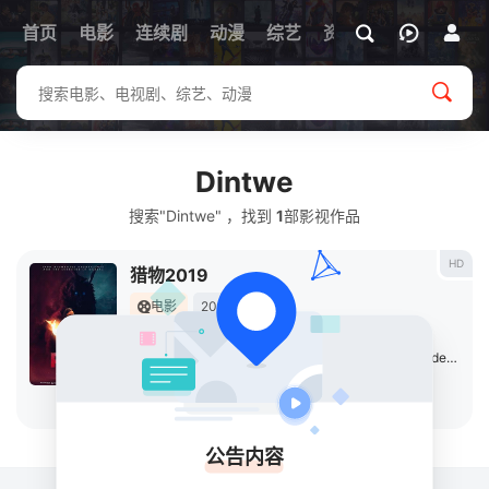
首页
电影
连续剧
动漫
综艺
资讯
Dintwe
搜索"Dintwe" ，找到
1
部影视作品
HD
猎物2019
电影
2019
美国
导演：
弗兰克·卡方
主演：
洛根·米勒
/
克里斯汀·弗劳赛斯
/
Jolene
/
Anderson
/
立即播放
公告内容
关于
排行榜
MAP
RSS
Baidu
Google
Bing
so
Sogou
SM