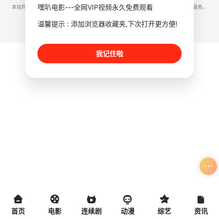
嘿叭电影---全网VIP视频永久免费观看
本站所有内容均来自互联网分享站点所提供的公开引用资源，未提供资源上传、存储服务。
温馨提示 : 添加浏览器收藏夹,下次打开更方便!
我记住啦
首页
电影
连续剧
动漫
综艺
资讯