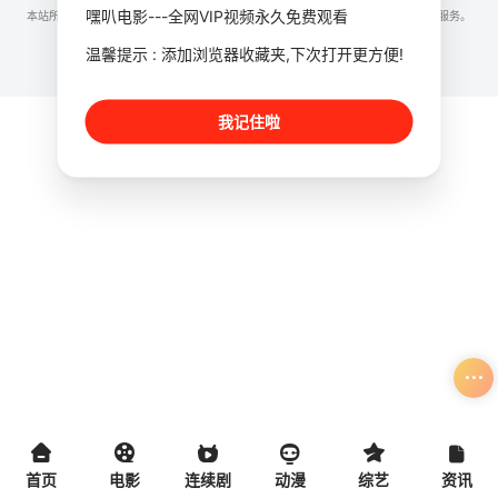
嘿叭电影---全网VIP视频永久免费观看
本站所有内容均来自互联网分享站点所提供的公开引用资源，未提供资源上传、存储服务。
温馨提示 : 添加浏览器收藏夹,下次打开更方便!
我记住啦
首页
电影
连续剧
动漫
综艺
资讯