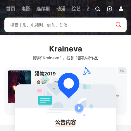
首页
电影
连续剧
动漫
综艺
资讯
Kraineva
搜索"Kraineva" ，找到
1
部影视作品
HD
猎物2019
电影
2019
美国
导演：
弗兰克·卡方
主演：
洛根·米勒
/
克里斯汀·弗劳赛斯
/
Jolene
/
Anderson
/
立即播放
公告内容
关于
排行榜
MAP
RSS
Baidu
Google
Bing
so
Sogou
SM