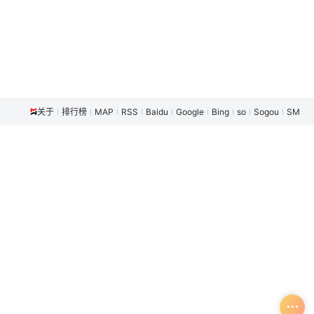
关于
排行榜
MAP
RSS
Baidu
Google
Bing
so
Sogou
SM