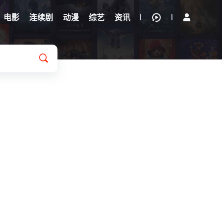
电影
连续剧
动漫
综艺
资讯
/
Jaenab
/
Sylvia
/
Genpati
/
Firzanah
/
Alya
/
Dolly
/
Martin
/
Y