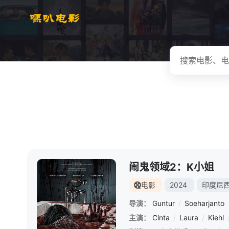
闹鬼领域2：K小姐
电影
2024
印度尼
导演：
Guntur
/
Soeharjanto
主演：
Cinta
/
Laura
/
Kiehl