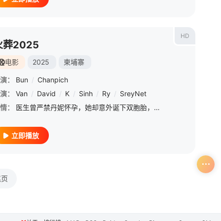
HD
火葬2025
电影
2025
柬埔寨
演：
Bun
/
Chanpich
演：
Van
/
David
/
K
/
Sinh
/
Ry
/
SreyNet
情：
医生曾严禁丹妮怀孕，她却意外诞下双胞胎，命运的转折让母子三人接连离世。在柬埔寨传统火葬仪式筹备期间，殡葬师与僧侣按习俗处理后事，却接连遭遇毛骨悚然的怪事。停尸间的异响、诵经时的异常干扰、遗体旁的诡异痕
立即播放
尾页