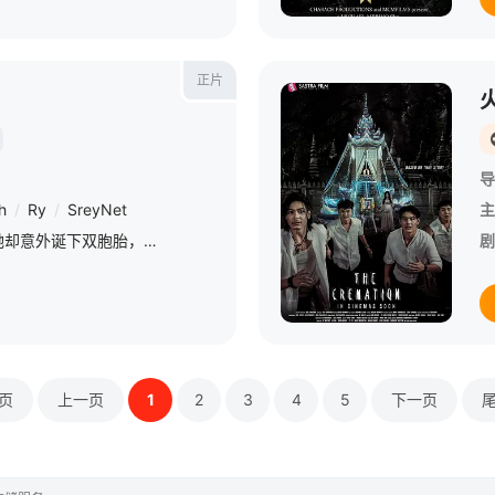
正片
导
h
/
Ry
/
SreyNet
主
医生曾严禁丹妮怀孕，她却意外诞下双胞胎，命运的转折让母子三人接连离世【嘿叭电影-热播电影免费在线观看】在柬埔寨传统火葬仪式筹备期间，殡葬师与僧侣按习俗处理后事，却接连遭遇毛骨悚然的怪事。停尸间的异响、
剧
页
上一页
1
2
3
4
5
下一页