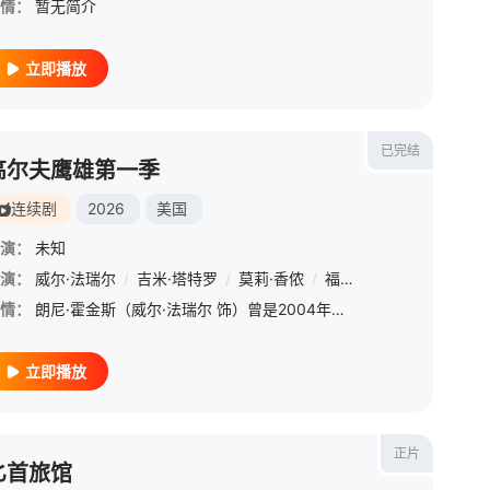
情：
暂无简介
立即播放
已完结
高尔夫鹰雄第一季
连续剧
2026
美国
演：
未知
rauwels
演：
威尔·法瑞尔
/
吉米·塔特罗
/
莫莉·香侬
/
福琼·费姆斯特
/
切尔西
情：
朗尼·霍金斯（威尔·法瑞尔 饰）曾是2004年排名第一的高尔夫选手，如今在球涯后期苦苦挣扎，试图找回往日光彩【嘿叭电影-1080P资源免费观看，无广告，不卡顿】身体告诉他应该要退休了，但他的内心认为一
立即播放
正片
匕首旅馆