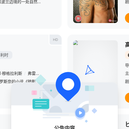
奥德布鲁赫是横跨德国和波兰边境的一处自然区域，警方偶然间在此发现了20年前埋葬的100多具尸体，而且他们有一个共同点：全身的血液被抽干【嘿叭电影-为您提供最新的高清视觉盛宴】前警察玛姬和侦探沃伊特在分
剧
HD
比利时
导
娜·穆格拉利斯
/
弗雷德里克·皮耶罗
/
David
/
Fouques
/
Douglas
/
G
主
本片改编自塔蒂亚娜·德·罗斯奈的小说《暗影之花》，讲述作家克拉丽莎在卢多维科基金会赞助的创作驻留计划中潜心构思新作，与名为"达洛维"的人工智能写作系统展开深度合作。起初，这台精密算法以其超强算力为文本
剧
正片
公告内容