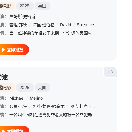
电影
2025
英国
演：
詹姆斯·史密斯
演：
查理·邦德
/
特里·班伯格
/
David
/
Streames
情：
当一位神秘的年轻女子来到一个偏远的英国村庄时，当地人既好奇又警惕，当她开始探究他们最黑暗的秘密时，他们的怀疑也越来越强烈。
立即播放
HD
劫途
电影
2025
美国
演：
Michael
/
Merino
t
演：
/
Isaac
莎蒂·卡茨
/
McKee
/
凯维·莱曼-默塞尤
/
Asher
/
Wagh
/
/
奥吉·杜克
Kazuki
/
/
Jalal
迈克·弗格森
/
阿拉娜·皮尔
/
迈克尔
情：
一名叫车司机在逃离犯罪老大时被一名罪犯劫持，引发了一系列事件，使他们的生命处于危险之中【嘿叭电影-热播综艺免费在线观看】
立即播放