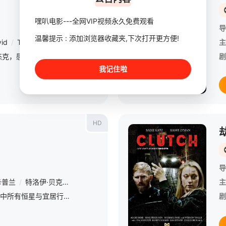
嘿叭电影---全网VIP视频永久免费观看
导
温馨提示 : 添加浏览器收藏夹,下次打开更方便!
id
/
Tag
主
石磊在机场门口遇到了杰克，感觉到了吸引力。他们的关系通过阿姆斯特丹之旅和亲密关系展开，揭示了复杂的权力动态。
剧
我记住啦
HD
导
卡普兰
/
特洛伊·贝克
/
埃尔希·洛夫洛克
/
艾丽·拉蒙特
/
Dave
/
Pettit
主
“静默狂喜”事件后，宇宙中所有恒星与宜居行星消失，人类仅存于崩坏的空间站中。囚犯西蒙被判处死刑，却接到一项交易：驾驶绰号为“铁肺”的破旧潜艇，前往荒芜卫星AT-5上的血之海洋执行任务，寻找消失的星球与
剧