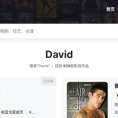
首页
David
搜索"David" ，找到
628
部影视作品
已完结
导
·格雷戈霍威茨
/
卡罗利妮·舒赫
主