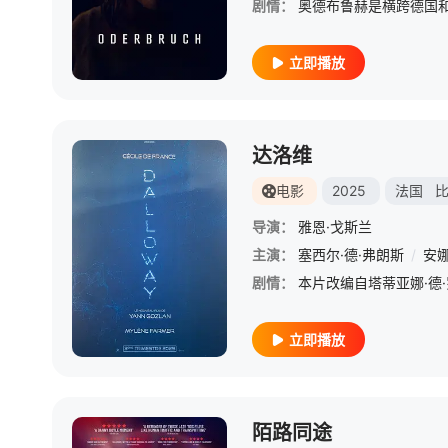
剧情：
立即播放
达洛维
电影
2025
法国
导演：
雅恩·戈斯兰
主演：
塞西尔·德·弗朗斯
/
安
剧情：
立即播放
陌路同途