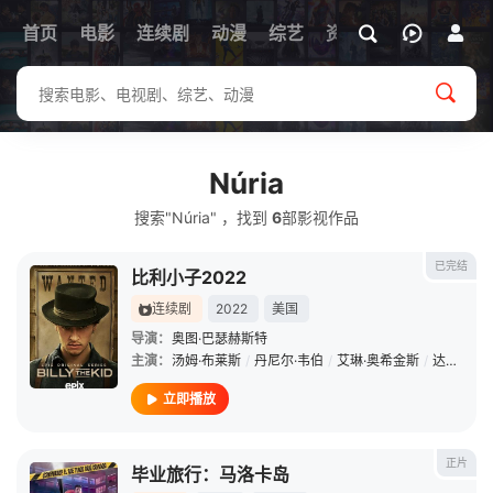
首页
电影
连续剧
动漫
综艺
资讯
Núria
搜索"Núria" ，找到
6
部影视作品
已完结
比利小子2022
连续剧
2022
美国
导演：
奥图·巴瑟赫斯特
主演：
汤姆·布莱斯
/
丹尼尔·韦伯
/
艾琳·奥希金斯
/
达科他·道尔比
立即播放
正片
毕业旅行：马洛卡岛