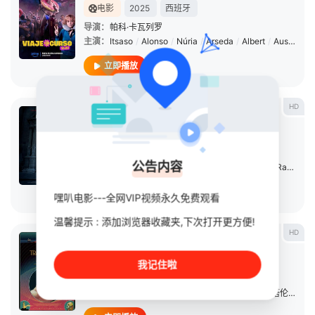
电影
2025
西班牙
导演：
帕科·卡瓦列罗
主演：
Itsaso
/
Alonso
/
Núria
/
Arseda
/
Albert
/
Ausellé
/
立即播放
HD
驱神
电影
2021
其它
导演：
Alejandro
/
Hidalgo
公告内容
主演：
玛利亚·加布里埃拉·法里亚
/
约瑟夫·马塞尔
/
Raquel
/
立即播放
嘿叭电影---全网VIP视频永久免费观看
温馨提示 : 添加浏览器收藏夹,下次打开更方便!
HD
他们携带死亡
电影
2021
西班牙
哥伦比亚
我记住啦
导演：
塞缪尔·M·德尔加多
/
Helena
/
Girón
主演：
Xoán
/
Reices
/
Flako
/
Estevez
/
大卫·潘塔伦
/
Sara