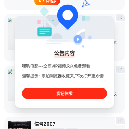
立即播放
HD
疫病大流行下
电影
2007
美国
导演：
Armand
/
Mastroianni
主演：
蒂凡妮·西森
/
弗伦奇·斯图尔特
/
费·唐纳薇
/
埃里克·罗伯茨
公告内容
立即播放
嘿叭电影---全网VIP视频永久免费观看
HD
疫病大流行上
温馨提示 : 添加浏览器收藏夹,下次打开更方便!
电影
2007
美国
导演：
Armand
/
Mastroianni
我记住啦
主演：
蒂凡妮·西森
/
弗伦奇·斯图尔特
/
费·唐纳薇
/
埃里克·罗伯茨
立即播放
HD
信号2007