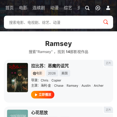
首页
电影
连续剧
动漫
综艺
资讯
Ramsey
搜索"Ramsey" ，找到
14
部影视作品
正片
拉比苏：恶魔的诅咒
电影
2026
美国
导演：
Chris
/
Copier
主演：
海利·金
/
Chase
/
Ramsey
/
Austin
/
Archer
立即播放
正片
心花怒放