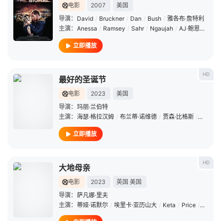
电影
2007
美国
导演：
David
/
Bruckner
/
Dan
/
Bush
/
雅各布·詹特利
主演：
Anessa
/
Ramsey
/
Sahr
/
Ngaujah
/
AJ·鲍恩
/
Matt
立即播放
HD
最好的圣诞节
电影
2023
美国
导演：
玛丽·兰伯特
主演：
海瑟·格拉汉姆
/
布兰蒂·诺维德
/
贾森·比格斯
/
马特·赛
立即播放
HD
大地母亲
电影
2023
英国
美国
导演：
萨凡娜·里夫
主演：
蒂娅·诺默尔
/
埃里卡·亚历山大
/
Keta
/
Price
/
Doechi