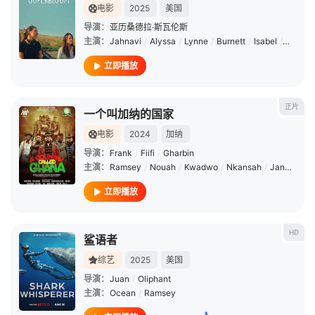
电影
2025
美国
导演：
亚历桑德拉·斯瓦伦斯
主演：
Jahnavi
/
Alyssa
/
Lynne
/
Burnett
/
Isabel
/
Jones
/
立即播放
正片
一个叫加纳的国家
电影
2024
加纳
导演：
Frank
/
Fiifi
/
Gharbin
主演：
Ramsey
/
Nouah
/
Kwadwo
/
Nkansah
/
Janet
/
Bre
立即播放
HD
鲨语者
综艺
2025
美国
导演：
Juan
/
Oliphant
主演：
Ocean
/
Ramsey