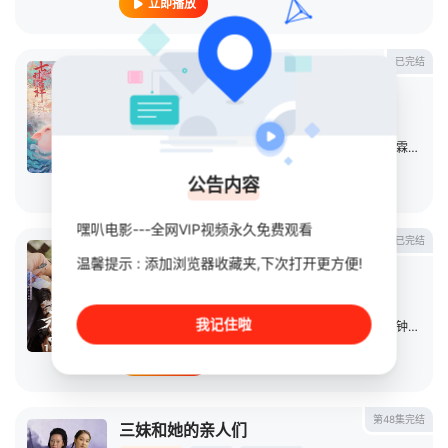
立即播放
已完结
七时吉祥
连续剧
2023
大陆
导演：
李南
主演：
杨超越
/
丁禹兮
/
杨皓宇
/
董璇
/
海陆
/
郑国霖
/
于波
公告内容
立即播放
嘿叭电影---全网VIP视频永久免费观看
已完结
永夜星河
温馨提示 : 添加浏览器收藏夹,下次打开更方便!
连续剧
2024
中国大陆
导演：
赵一龙
我记住啦
主演：
虞书欣
/
丁禹兮
/
祝绪丹
/
杨仕泽
/
陈都灵
/
钟欣潼
/
立即播放
第48集完结
三妹和她的亲人们