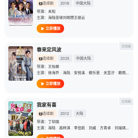
连续剧
2018
中国大陆
导演：
未知
主演：
海陆张铎刘明瓒王丽云
立即播放
已完结
春来定风波
连续剧
2025
中国大陆
导演：
王怡卿
主演：
徐海乔
/
海陆
/
安悦溪
/
穆乐恩
/
关昱汐
/
赖雨濛
/
李
立即播放
已完结
我家有喜
连续剧
2012
大陆
导演：
丁仰国
主演：
海陆
/
高梓淇
/
李佳航
/
刘威
/
方青卓
/
刘瑞琪
/
万茜