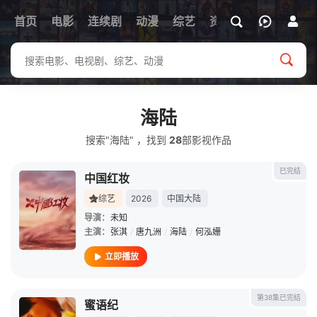
首页
电影
连续剧
动漫
综艺
资讯
海陆
搜索"海陆" ，找到
28
部影视作品
已完结
中国红妆
综艺
2026
中国大陆
导演：
未知
主演：
张淇
/
唐九洲
/
海陆
/
何泓姗
立即播放
第38集已完结
蜜语纪