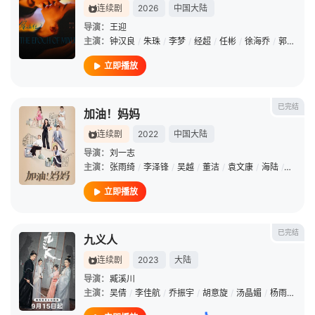
连续剧
2026
中国大陆
导演：
王迎
主演：
钟汉良
/
朱珠
/
李梦
/
经超
/
任彬
/
徐海乔
/
郭晓婷
/
立即播放
已完结
加油！妈妈
连续剧
2022
中国大陆
导演：
刘一志
主演：
张雨绮
/
李泽锋
/
吴越
/
董洁
/
袁文康
/
海陆
/
黄维德
立即播放
已完结
九义人
连续剧
2023
大陆
导演：
臧溪川
主演：
吴倩
/
李佳航
/
乔振宇
/
胡意旋
/
汤晶媚
/
杨雨潼
/
海