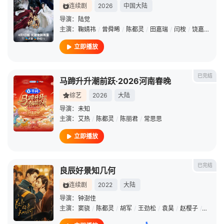
连续剧
2026
中国大陆
导演：
陆觉
主演：
鞠婧祎
/
曾舜晞
/
陈都灵
/
田嘉瑞
/
闫桉
/
饶嘉迪
/
高
立即播放
已完结
马蹄升升潮前跃·2026河南春晚
综艺
2026
大陆
导演：
未知
主演：
艾热
/
陈都灵
/
陈丽君
/
常思思
立即播放
已完结
良辰好景知几何
连续剧
2022
大陆
导演：
钟澍佳
主演：
窦骁
/
陈都灵
/
胡军
/
王劲松
/
袁昊
/
赵樱子
/
赖艺
/