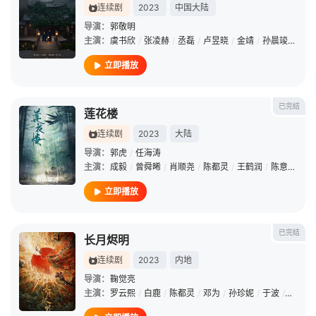
连续剧
2023
中国大陆
导演：
郭敬明
主演：
虞书欣
/
张凌赫
/
丞磊
/
卢昱晓
/
金靖
/
孙晨竣
/
田嘉
立即播放
已完结
莲花楼
连续剧
2023
大陆
导演：
郭虎
/
任海涛
主演：
成毅
/
曾舜晞
/
肖顺尧
/
陈都灵
/
王鹤润
/
陈意涵
/
徐
立即播放
已完结
长月烬明
连续剧
2023
内地
导演：
鞠觉亮
主演：
罗云熙
/
白鹿
/
陈都灵
/
邓为
/
孙珍妮
/
于波
/
耿业庭