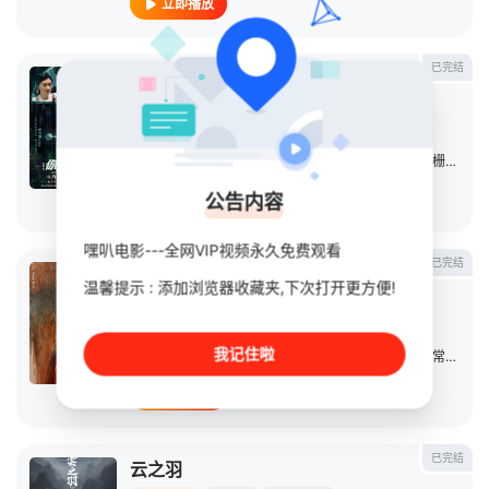
立即播放
已完结
你安全吗？
连续剧
2022
大陆
导演：
曹盾
/
杨彪
主演：
檀健次
/
荣梓杉
/
逯恣祯
/
赫雷
/
赵魏
/
曲栅栅
/
冷心
公告内容
立即播放
嘿叭电影---全网VIP视频永久免费观看
已完结
一念关山
温馨提示 : 添加浏览器收藏夹,下次打开更方便!
连续剧
2023
大陆
导演：
周靖韬
/
邹曦
我记住啦
主演：
刘诗诗
/
刘宇宁
/
方逸伦
/
何蓝逗
/
陈昊宇
/
常华森
/
立即播放
已完结
云之羽