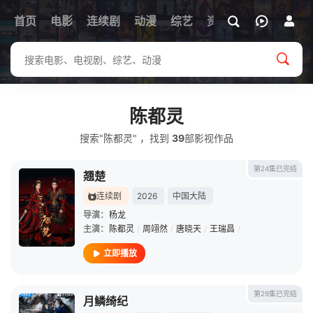
首页
电影
连续剧
动漫
综艺
资讯
陈都灵
搜索"陈都灵" ，找到
39
部影视作品
第24集已完结
翘楚
连续剧
2026
中国大陆
导演：
杨龙
主演：
陈都灵
/
周翊然
/
唐晓天
/
王瑞昌
/
立即播放
第29集已完结
月鳞绮纪