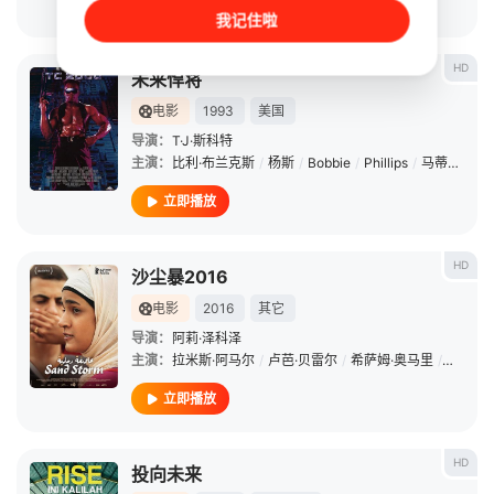
立即播放
我记住啦
HD
未来悍将
电影
1993
美国
导演：
T·J·斯科特
主演：
比利·布兰克斯
/
杨斯
/
Bobbie
/
Phillips
/
马蒂亚斯·休斯
立即播放
HD
沙尘暴2016
电影
2016
其它
导演：
阿莉·泽科泽
主演：
拉米斯·阿马尔
/
卢芭·贝雷尔
/
希萨姆·奥马里
/
Khadija
立即播放
HD
投向未来