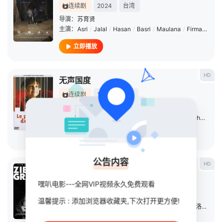
连续剧
2024
台湾
导演：
苏育贤
主演：
Asri
/
Jalal
/
Hasan
/
Basri
/
Maulana
/
Firmansyah
立即播放
HD
无声国度
连续剧
1992
其它
导演：
尼古拉·菲利伯特
主演：
Jean-Claude
/
Poulain
/
Abou
/
Bakar
/
Anh
/
Tuan
立即播放
公告内容
HD
绿色边境
嘿叭电影---全网VIP视频永久免费观看
电影
2023
波兰
德国
导演：
阿格涅丝卡·霍兰
温馨提示 : 添加浏览器收藏夹,下次打开更方便!
主演：
Jalal
/
Altawil
/
玛雅·奥丝塔泽斯卡
/
托马斯·洛索
/
贝