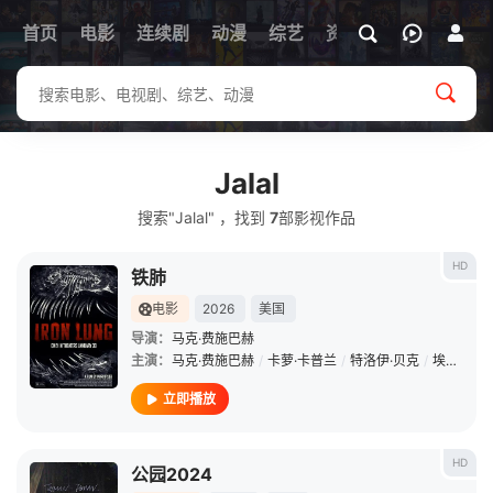
首页
电影
连续剧
动漫
综艺
资讯
Jalal
搜索"Jalal" ，找到
7
部影视作品
HD
铁肺
电影
2026
美国
导演：
马克·费施巴赫
主演：
马克·费施巴赫
/
卡萝·卡普兰
/
特洛伊·贝克
/
埃尔希·洛夫洛克
立即播放
HD
公园2024