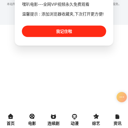
嘿叭电影---全网VIP视频永久免费观看
本站所有内容均来自互联网分享站点所提供的公开引用资源，未提供资源上传、存储服务。
温馨提示 : 添加浏览器收藏夹,下次打开更方便!
我记住啦
首页
电影
连续剧
动漫
综艺
资讯