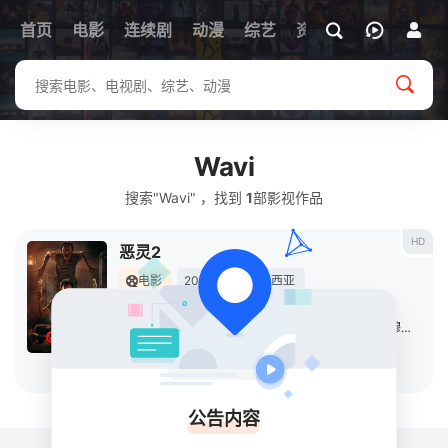
首页
电影
连续剧
动漫
综艺
资讯
Wavi
搜索"Wavi" ，找到
1
部影视作品
HD
恶灵2
电影
2025
印度尼西亚
导演：
吉南蒂·罗纳
主演：
费迪·努里尔
/
阿里·菲克里
/
Wavi
/
Zihan
/
穆扎基·拉姆丹
立即播放
公告内容
关于
排行榜
MAP
RSS
Baidu
Google
Bing
so
Sogou
SM