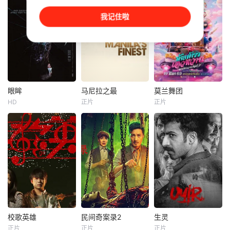
岛本信明
波派化身
1938年，高胜男新
我记住啦
身负战争创伤的老
婚之日，丈夫被日
兵詹姆斯·毕肖普警
军残害，父辈亦遭
探，正努力回归正
屠戮。她举枪聚
常生活，却不料一
义，屡袭敌寇威震
系列残忍的私刑谋
四方，后得八路军
杀案席卷全城。每
指点决心投身革
个犯罪现场都留下
命。日军欲诱杀高
了同样的诡异印
胜男，她孤身赴战
眼眸
马尼拉之最
莫兰舞团
眼眸
马尼拉之最
莫兰舞团
记：一张印有骷髅
舍命换乡亲周全。
HD
正片
正片
申敏儿
金南熙
Ashtine
阿丽莎拉·翁差丽
头的黑桃扑克牌。
千钧一发间，八路
李承勇
Olviga
Sitthiphon
毕肖普的女儿失踪
军突袭而至全歼敌
丽卡·佩拉莱约
Disamoe
后，他发现一个贩
寇，高胜
围绕因患有家族遗
卖人口的
传病而导致视力逐
《马尼拉之最》是
一个纯朴、勤劳、
渐丧失的摄影师瑞
一部犯罪惊悚片，
深爱家人的年轻人
真展开。在面对跨
故事发生在 20 世
和他的妹妹过着简
越视力障碍、好不
纪 70 年代第一季
朴的生活，她的梦
容易成为陶艺家却
度风暴期间，警察
想是在有生之年至
离奇身亡的双胞胎
霍默、康拉德和比
少成为一名芭蕾舞
妹妹瑞音时，瑞真
利被贫民窟里惹是
演员。
孤身一人踏上了挖
生非的青少年谋杀
校歌英雄
民间奇案录2
生灵
校歌英雄
民间奇案录2
生灵
掘死亡真相的道
案所困扰。
正片
正片
正片