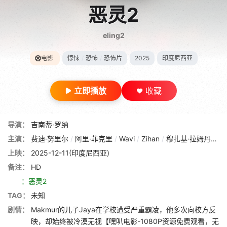
恶灵2
eling2
电影
惊悚
/
恐怖
/
恐怖片
2025
印度尼西亚
立即播放
收藏
导演：
吉南蒂·罗纳
主演：
费迪·努里尔
/
阿里·菲克里
/
Wavi
/
Zihan
/
穆扎基·拉姆丹
/
Gi
上映：
2025-12-11(印度尼西亚)
备注：
HD
：恶灵2
TAG：
未知
剧情：
Makmur的儿子Jaya在学校遭受严重霸凌，他多次向校方反
映，却始终被冷漠无视【嘿叭电影-1080P资源免费观看，无