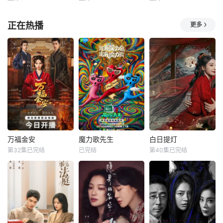
彭思嘉
徐畅
古斌
盛冠森
Divya
M.
路，并在黑暗的边
黄黎
张雪菡
Nair
缘与隐藏的真相正
正在热播
更多
面交锋。申
叛逆富二代叛逆为
患有妄想症的警察
暂【嘿叭电影-高清
躲爹妈安排，偷报
张天盛遇上一起离
视频免费在线观
音乐专业，开学撩
奇的神像杀人事
看】无简介
学姐，为校花与校
件，勘案过程中，
草开战，背后搞小
牵引出“婴胎报
动作坑对手又坑队
仇”，“娘娘索命”等
友；寒门工科妹靠
一连串妖异事件，
兼职偷师学音乐，
张天盛虽被种种诡
一边端盘子一边写
怪幻象阻碍，却坚
歌逆袭。校园歌曲
信这是藏在迷信后
原创大赛终极一
的人为诡计，勇于
万福金安
魔力歌先生
白日提灯
战，看废柴二代如
向封建传统宣战，
万福金安
魔力歌先生
白日提灯
何洗白，草
敢于破除
第32集已完结
已完结
第40集已完结
方瑾
赵华为
李维嘉
杨迪
迪丽热巴
吴曼思
大张伟
陈飞宇
魏哲鸣
皇后顾清遭害葬身
来自各行各业、不
改编自黎青燃小说
火海，魂穿为尚衣
同身份年龄的魔力s
《白日提灯》。
局婢女凤卿。为护
ir正式集结！进阶
天赋卓然的鬼王
妹妹顾婉、查找真
舞台考核已就位，
贺思慕，在休
凶，她以婢女之身
竞逐魔力歌的极致