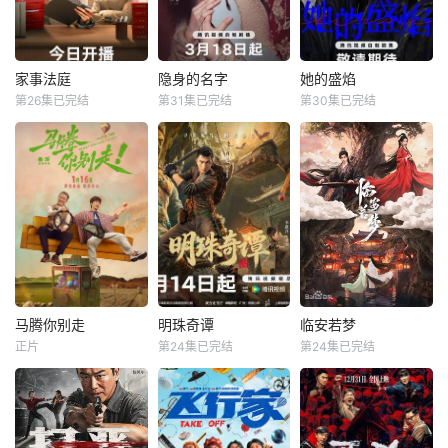
周旋于一众嫔妃之
演绎，在欢乐解
间，更联合太医弟
压、魔力开唱的氛
弟顾玹智斗后宫各
围里，共同诞生年
方势力，于九重宫
度魔力歌先生，一
家事法庭
隐身的名字
她的盛焰
家事法庭
隐身的名字
她的盛焰
阙步步为营，与帝
段充满未知与惊喜
第26集已完结
第31集已完结
第30集已完结
龚俊
任敏
倪妮
闫妮
马思纯
宁理
王萧骆的羁绊也在
的音乐旅程就此开
黄璐
刘雅瑟
袁姗姗
交锋中悄然重续
启【嘿叭电影-高清
【嘿叭电影
视频
青年法官沈谢秩携
本剧改编自豆瓣阅
三年前，数学天才
手律师秦睿，与舒
读连载小说《隐身
饶雨瓷被闺蜜兼创
静、胡艾溪、陈向
的名字》，作者易
业合伙人白靓靓设
辉等法律同侪深入
难【嘿叭电影-高清
计构陷，因‘药物成
基层工作，为人民
视频免费在线观
瘾’袭击母亲，被家
群众解决亲子矛
看】
人强制送进了心康
盾、婚姻困境等纷
治疗中心接受治
繁的社会、家庭问
疗，而白靓靓靠卖
题；在一桩桩案件
掉两人创办的公
马腾你别走
明珠奇谭
临安若梦
马腾你别走
明珠奇谭
临安若梦
中，秉持法律无情
司，成为历森集团
正片
第24集已完结
第24集已完结
林更新
李幼斌
肖顺尧
张芷溪
赵弈钦
胡亦瑶
人有情的原则，践
的高管。亲情、友
宋茜
李艺彤
白川
行初心使命、坚守
情、爱情、事业悉
法治信仰的
数从她的
没钱没爱还没心没
一双绣花鞋拉开了
出品公司：中视天
肺的马腾（林更新
文物专家陈友熙的
鸿 开机时间：