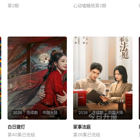
第2期
心动嗑糖局第2期
李恩智
金美贤
李泳知
武艺
井胧
《Biong Biong地球游戏厅》
《心动双重奏》首档代际交友
衍生综艺
真人秀，8位单身青年携长辈
开启13天寻爱之旅。以青年心
动为主线、长辈陪伴为辅线，
纪实记录约会相处点滴，融合
心动氛围感、家庭温情与现实
婚恋视角，呈现兼具浪漫与烟
火气的双向寻爱故
2026
连续剧
中国大陆
2026
连续剧
中国大陆
白日提灯
白日提灯
家事法庭
家事法庭
第40集已完结
第26集已完结
迪丽热巴
陈飞宇
魏哲鸣
龚俊
任敏
黄璐