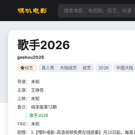
歌手2026
geshou2026
综艺
真人秀
/
大陆综艺
/
综艺
2026
中国大陆
导演：
未知
主演：
王铮亮
上映：
未知
备注：
纯享版第12期
：歌手2026
TAG：
未知
剧情：
5【嘿叭电影-高清视频免费在线观看】月22日起，每周五