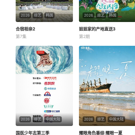
2026
综艺
韩国
2026
综艺
韩国
合宿相亲2
合宿相亲2
姐姐家的产地直送3
姐姐家的产地直送3
第7集
第2期
徐章勋
李枖原
金曜汉
廉晶雅
朴俊勉
金珍荣
10名想结婚的单身男女和10名
已完成制作，进入筹备阶段
他们的母亲一起合住了6天5
【嘿叭电影-热播综艺免费在
夜，为了“结婚”的一个目标而
线观看】预计将于明年初开
奔跑【嘿叭电影-高清视频免
拍，并于下半年播出。
费在线观看】
2026
综艺
中国大陆
2026
综艺
中国大陆
国医少年志第三季
国医少年志第三季
耀眼角色番综·耀眼一夏
耀眼角色番综·耀眼一夏