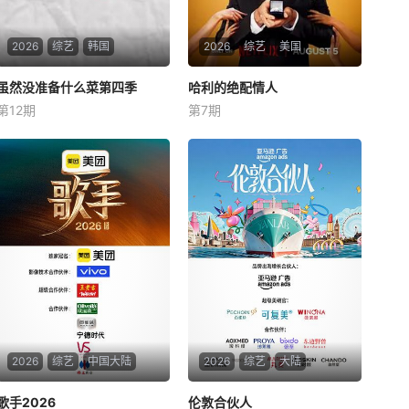
2026
综艺
韩国
2026
综艺
美国
虽然没准备什么菜第四季
虽然没准备什么菜第四季
哈利的绝配情人
哈利的绝配情人
第12期
第7期
李泳知
Alexandra
Cooper
哈利·乔西
李泳知主持的韩国网络综艺
《虽然没准备什么菜》第四季
他调情、恋爱、勾搭、分手
已于2026年5月1日韩国时间
【嘿叭电影-为您提供最新的
晚7点正式开播，首期嘉宾为
高清视觉盛宴】他甚至用糖果
女团aespa成员宁艺卓（NING
戒指求婚。但现在，在新系列
NING）【嘿叭电影-1080P资
《嫁给哈利》中，哈里·乔西已
源免费观看，无广告，不卡顿
经准备好了。在穿越Netflix现
实世界寻找他的灵魂伴侣之后
（见：太热
2026
综艺
中国大陆
2026
综艺
大陆
歌手2026
歌手2026
伦敦合伙人
伦敦合伙人