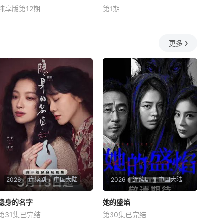
纯享版第12期
第1期
王铮亮
尚雯婕
张予曦
李佳琦
5月22日起，每周五19:30湖
《伦敦合伙人》是由湖南卫
南卫视&芒果TV现场直播
视、芒果TV、小芒联合出品的
更多
青春合伙人开店创业真人秀。
此次，合伙人们将进一步深入
更全面真实的经营生态，全力
助推国货出海，打造汇聚中国
品牌的特色门店，从巴黎到伦
敦，从深度筹备到
2026
连续剧
中国大陆
2026
连续剧
中国大陆
隐身的名字
隐身的名字
她的盛焰
她的盛焰
第31集已完结
第30集已完结
倪妮
闫妮
刘雅瑟
马思纯
宁理
袁姗姗