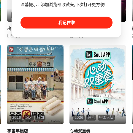
温馨提示 : 添加浏览器收藏夹,下次打开更方便!
2024
综艺
韩国
2026
综艺
印度
我记住啦
出家门的大声
出家门的大声
囚牢生存战
囚牢生存战
LISA篇
第35集
姜大声
张贤胜
东永裴
瑞提希·德希穆克
法拉·可汗
是一档与各种各样的嘉宾
Netflix印度宣布即将推出真人
一起进行的户外脱口秀节目。
秀节目《Lock Up》。制作方
大声通过<出家门的大声>每集
在分享节目海报时配文道：
都会与不同的嘉宾聊天，展现
“准备好，Netflix即将面临现
他们之间特有的默契度，还计
实的考验。”
划到平时不经常去的小区进行
治愈出游【嘿叭电影-1080P
2026
综艺
韩国
2026
综艺
中国大陆
宇宙年糕店
宇宙年糕店
心动双重奏
心动双重奏