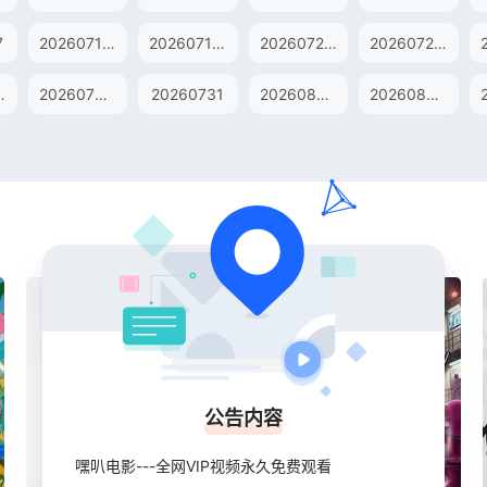
7
20260718纯享版
20260718加更版
20260720直拍
20260721直拍
9歌手后花园
20260730超前营业
20260731
20260801纯享版
20260801加更版
公告内容
嘿叭电影---全网VIP视频永久免费观看