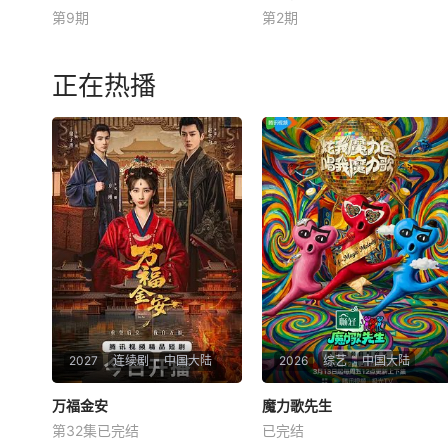
第9期
第2期
陈妍希
夏之光
高卿尘
关晓彤
李昀锐
毛俊杰
四人集结，新程即启【嘿叭电
《耀眼一夏》是电视剧《耀
影-热播电视剧免费在线观
眼》售后的毕业角色番综，由
正在热播
看】和陈妍希、夏之光、高卿
关晓彤、李昀锐、毛俊杰、边
尘、李雅娟一起，走进中医的
天扬、王翰闻、高秋梓原班主
万千世界，从草木到经络，从
演齐聚录制。扎扎亭的老朋友
领悟到亲手实践。
们陆续回来，大家一起笑闹，
一起为那场筹备已久的毕业联
欢晚会亮灯开场。两
2027
连续剧
中国大陆
2026
综艺
中国大陆
万福金安
万福金安
魔力歌先生
魔力歌先生
第32集已完结
已完结
方瑾
赵华为
吴曼思
李维嘉
杨迪
大张伟