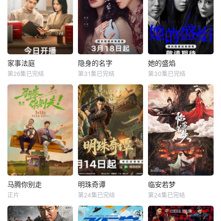
局婢女凤卿。为护
ir正式集结！进阶
天赋卓然的鬼王
妹妹顾婉、查找真
舞台考核已就位，
贺思慕，在休
凶，她以婢女之身
竞逐魔力歌的极致
周旋于一众嫔妃之
演绎，在欢乐解
间，更联合太医弟
压、魔力开唱的氛
弟顾玹智斗后宫各
围里，共同诞生年
方势力，于九重宫
度魔力歌先生，一
家事法庭
隐身的名字
她的盛焰
家事法庭
隐身的名字
她的盛焰
阙步步为营，与帝
段充满未知与惊喜
第26集已完结
第31集已完结
第30集已完结
龚俊
任敏
倪妮
闫妮
马思纯
宁理
王萧骆的羁绊也在
的音乐旅程就此开
黄璐
刘雅瑟
袁姗姗
交锋中悄然重续
启【嘿叭电影-高清
【嘿叭电影
视频
青年法官沈谢秩携
本剧改编自豆瓣阅
三年前，数学天才
手律师秦睿，与舒
读连载小说《隐身
饶雨瓷被闺蜜兼创
静、胡艾溪、陈向
的名字》，作者易
业合伙人白靓靓设
辉等法律同侪深入
难【嘿叭电影-高清
计构陷，因‘药物成
基层工作，为人民
视频免费在线观
瘾’袭击母亲，被家
群众解决亲子矛
看】
人强制送进了心康
盾、婚姻困境等纷
治疗中心接受治
繁的社会、家庭问
疗，而白靓靓靠卖
题；在一桩桩案件
掉两人创办的公
马腾你别走
明珠奇谭
临安若梦
马腾你别走
明珠奇谭
临安若梦
中，秉持法律无情
司，成为历森集团
正片
第24集已完结
第24集已完结
林更新
李幼斌
肖顺尧
张芷溪
赵弈钦
胡亦瑶
人有情的原则，践
的高管。亲情、友
宋茜
李艺彤
白川
行初心使命、坚守
情、爱情、事业悉