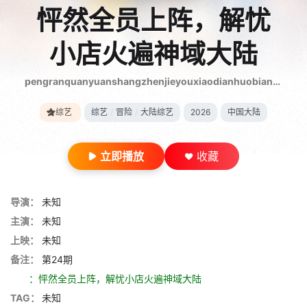
怦然全员上阵，解忧
小店火遍神域大陆
pengranquanyuanshangzhenjieyouxiaodianhuobianshenyudalu
综艺
综艺
/
冒险
/
大陆综艺
2026
中国大陆
立即播放
收藏
导演：
未知
主演：
未知
上映：
未知
备注：
第24期
：怦然全员上阵，解忧小店火遍神域大陆
TAG：
未知