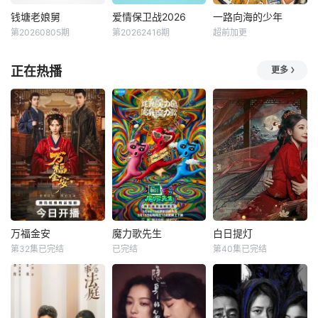
探讨关于情感婚
的生命力站上舞
门》，他们将沉浸
姻、家庭关系、职
台，他们不设限不
式体验不同的角色
钱塘老娘舅
爱情保卫战2026
一路向海的少年
钱塘老娘舅
爱情保卫战2026
一路向海的少年
场社交等深层次的
被定义，在喜剧的
人生、团结协作通
第20260805期
第20262416期
超前加更
迟婷
小胖
未知
朱志鑫
张泽禹
30+女性议题，棚
世界里野蛮生长，
关四大主题副本，
陈金林
张极
成为独一
探索“推门”背后的
天津卫视情感服务
正在热播
更多
终极真相
《钱塘老娘舅》是
类节目，情感导师
节目将5位少年空
由浙江电视台民生
团为素人情侣解决
投至离海最远的大
休闲频道制作的一
感情困惑，捍卫纯
陆腹地，他们只有
档民间纠纷当场摆
真爱情。
一辆车和一车椰子
平栏目 。 节目
们，通过在途径补
从民间寻找热心公
给站完成挑战任
正、敢于直言的“老
务，获取里程盲
娘舅”，凭借其最质
盒，一路向海，最
朴、真实的市井语
终解锁终极目标地
言，为老百姓调解
【嘿叭电影-热播电
纠纷化解矛盾。通
影免费在线观看】
万福金安
魔力歌先生
白日提灯
过一个个最真实、
这不仅是档公路远
万福金安
魔力歌先生
白日提灯
行节目，更
第32集已完结
已完结
第40集已完结
方瑾
赵华为
李维嘉
杨迪
迪丽热巴
吴曼思
大张伟
陈飞宇
魏哲鸣
皇后顾清遭害葬身
来自各行各业、不
改编自黎青燃小说
火海，魂穿为尚衣
同身份年龄的魔力s
《白日提灯》。