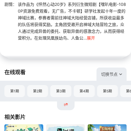
剧情：
该作品为《怦然心动20岁》系列衍生微短剧【嘿叭电影-108
0P资源免费观看，无广告，不卡顿】研学社发起十年一度的
神域比赛，参赛者需前往神域大陆经营店铺，所获收益最多
的队伍将获得奖励。主角团受邀开启神域大陆冒险之旅，众
人通过完成异兽的委托、获取异兽的感激念力，从而获得经
营积分。在处理凤凰族幼鸟、人鱼公...
展开
在线观看
切换节点
第1期
第2期
第3期
第4期
第5期
第
相关影片