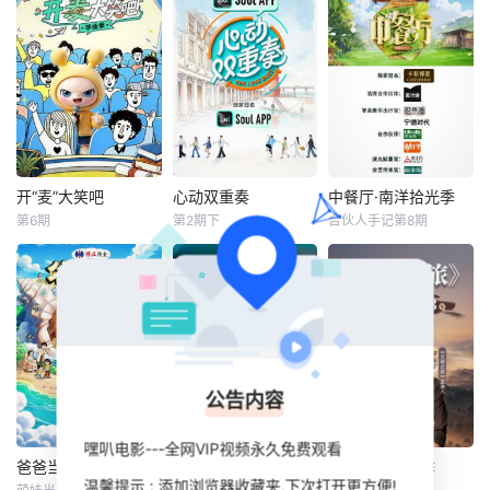
开“麦”大笑吧
心动双重奏
中餐厅·南洋拾光季
开“麦”大笑吧
心动双重奏
中餐厅·南洋拾光季
第6期
第2期下
合伙人手记第8期
未知
武艺
井胧
黄晓明
王俊凯
昆凌
《开“麦”大笑吧》
《心动双重奏》首
是聚焦青年毕业成
档代际交友真人
.【嘿叭电影-1080
长的原创线下脱口
秀，8位单身青年
P资源免费观看，
秀合集，集结川渝
携长辈开启13天寻
无广告，不卡顿】..
两座城市共28位不
爱之旅。以青年心
同专业的青年新
动为主线、长辈陪
公告内容
人，围绕大学校园
伴为辅线，纪实记
生活、专升本、考
录约会相处点滴，
研、求职面试、宿
融合心动氛围感、
嘿叭电影---全网VIP视频永久免费观看
舍日常、毕业离
家庭温情与现实婚
爸爸当家第五季
歌手2026
文明之旅第三季
爸爸当家第五季
歌手2026
文明之旅第三季
温馨提示 : 添加浏览器收藏夹,下次打开更方便!
别、初入职场等大
恋视角，呈现兼具