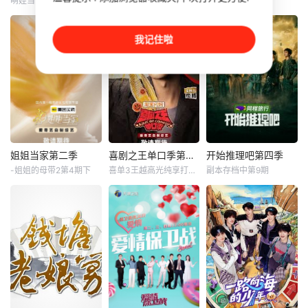
萌娃当家第12期
超前营业第14期
第20260806期
萨琪拉
王铮亮
未知
众共通青春议题展
浪漫与烟火气的双
乃保安一
开原创
向寻爱故
5月22日起，每周
《文明之旅》第三
萨安飒尔
我记住啦
五19:30湖南卫视&
季聚焦公元1096年
将记录慢享季嘉宾
芒果TV现场直播
至1143年的历史进
萨琪拉一家跟随导
程，以两宋之交的
演组“回访”其他三
重大变局为核心脉
组家庭，开启一场
络，深入解析制度
温暖大家庭的串门
演进、社会转型、
之旅，全方位展现
内外治理与文明格
“爸爸当家·慢享季”
局变迁，同时立足
中四组家庭的全新
全球视野展现中外
姐姐当家第二季
喜剧之王单口季第三季
开始推理吧第四季
姐姐当家第二季
喜剧之王单口季第三季
开始推理吧第四季
变化与孩子们的成
文明交流互鉴，探
-姐姐的母带2第4期下
喜单3王越高光纯享打包看
副本存档中第9期
未知
庞博
刘宇宁
金靖
长近况【嘿叭电影-
寻历史转折背后的
张凌赫
热播综艺免费在线
一档聚焦“中女群
节目将延续从小人
观看】
体”的女性生活观察
物到喜剧之王的故
节目是一档开放式
类真人秀，节目邀
事，汇聚来自全国
真人社交推理游戏
请处于不同年龄、
各地脱口秀俱乐部
综艺。由刘宇宁、
情感、事业和个人
的优秀单口喜剧演
金靖、张凌赫、丁
成长状态下的“中
员和漫才组合。每
程鑫、周柯宇组成
女”，以她们的生活
一位“小人物”都将
的玩家团将共同进
为“中女”样本，去
带着真实感与鲜活
入游戏世界《推