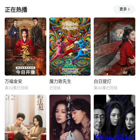
李承勇
迈克尔·格兰特
下进行一步步的推
军突袭而至全歼敌
少女不堪网络上汹
正在热播
更多
进，在与
寇，高胜
围绕因患有家族遗
故事讲述在美
涌的匿名暴力，选
传病而导致视力逐
国东北部一个小镇
择结束年轻的生命
渐丧失的摄影师瑞
的农场，一个怀抱
【嘿叭电影-1080
真展开。在面对跨
音乐理想的男孩，
P资源免费观看，
越视力障碍、好不
在追求爱情与理想
无广告，不卡顿】
容易成为陶艺家却
的道路上历经的艰
悲愤的家属委托私
离奇身亡的双胞胎
辛。男主人公曾被
家侦探追查真相，
妹妹瑞音时，瑞真
迫接受性向矫正治
誓要找出躲在屏幕
孤身一人踏上了挖
疗，在另一个男孩
背后的始作俑者。
掘死亡真相的道
爱情的感召下，他
随着调查深入，侦
路，并在黑暗的边
终于有勇气面对内
探发现这远不是一
万福金安
魔力歌先生
白日提灯
缘与隐藏的真相正
心最深处的渴望。
起普
万福金安
魔力歌先生
白日提灯
面交锋。申
但是，他
第32集已完结
已完结
第40集已完结
方瑾
赵华为
李维嘉
杨迪
迪丽热巴
吴曼思
大张伟
陈飞宇
魏哲鸣
皇后顾清遭害葬身
来自各行各业、不
改编自黎青燃小说
火海，魂穿为尚衣
同身份年龄的魔力s
《白日提灯》。
局婢女凤卿。为护
ir正式集结！进阶
天赋卓然的鬼王
妹妹顾婉、查找真
舞台考核已就位，
贺思慕，在休
凶，她以婢女之身
竞逐魔力歌的极致
周旋于一众嫔妃之
演绎，在欢乐解