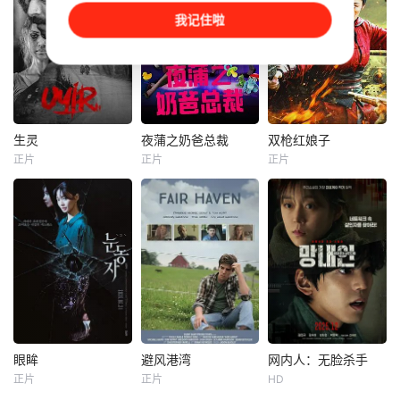
躲爹妈安排，偷报
张天盛遇上一起离
将波派囚禁在地下
我记住啦
音乐专业，开学撩
奇的神像杀人事
军事基地，试图驯
学姐，为校花与校
件，勘案过程中，
化并利用他的超人
草开战，背后搞小
牵引出“婴胎报
类力量，将其打造
动作坑对手又坑队
仇”，“娘娘索命”等
成杀伤力极强的军
友；寒门工科妹靠
一连串妖异事件，
事武器。残酷的实
兼职偷师学音乐，
张天盛虽被种种诡
验不断压榨他的身
一边端盘子一边写
怪幻象阻碍，却坚
体，也持续点燃着
生灵
夜蒲之奶爸总裁
双枪红娘子
生灵
夜蒲之奶爸总裁
双枪红娘子
歌逆袭。校园歌曲
信这是藏在迷信后
他心底的怒火。很
正片
正片
正片
Divya
M.
李文骁
侯迪
刘姝彤
文祈
原创大赛终极一
的人为诡计，勇于
快实验彻底失控，
Nair
媛媛
王品一
战，看废柴二代如
向封建传统宣战，
被狂怒彻底吞噬的
何洗白，草
敢于破除
波派化身
暂【嘿叭电影-高清
这一是部讲述酷爱
1938年，高胜男新
视频免费在线观
夜生活的富二代沈
婚之日，丈夫被日
看】无简介
晓丁，意外接受一
军残害，父辈亦遭
个两岁的孩子闯入
屠戮。她举枪聚
生活的故事，并且
义，屡袭敌寇威震
这个孩子还是自己
四方，后得八路军
的儿子。当上爸爸
指点决心投身革
沈晓丁与之前的性
命。日军欲诱杀高
格发生了惊人的转
胜男，她孤身赴战
眼眸
避风港湾
网内人：无脸杀手
眼眸
避风港湾
网内人：无脸杀手
变，故事在诙谐、
舍命换乡亲周全。
正片
正片
HD
申敏儿
金南熙
汤姆·沃帕特
金旻奎
姜瑞夏
幽默、感人的情境
千钧一发间，八路