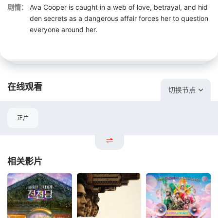
剧情：
Ava Cooper is caught in a web of love, betrayal, and hid
den secrets as a dangerous affair forces her to question
everyone around her.
在线观看
切换节点
正片
相关影片