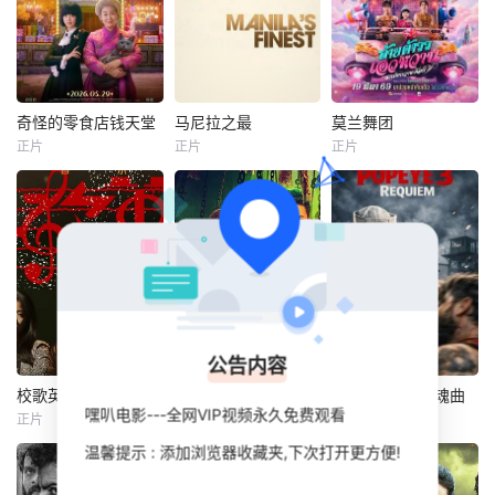
奇怪的零食店钱天堂
马尼拉之最
莫兰舞团
奇怪的零食店钱天堂
马尼拉之最
莫兰舞团
正片
正片
正片
罗美兰
李来
Ashtine
阿丽莎拉·翁差丽
Olviga
Sitthiphon
暂无简介
丽卡·佩拉莱约
Disamoe
《马尼拉之最》是
一个纯朴、勤劳、
一部犯罪惊悚片，
深爱家人的年轻人
故事发生在 20 世
和他的妹妹过着简
纪 70 年代第一季
朴的生活，她的梦
度风暴期间，警察
想是在有生之年至
霍默、康拉德和比
少成为一名芭蕾舞
公告内容
利被贫民窟里惹是
演员。
生非的青少年谋杀
校歌英雄
民间奇案录2
大力水手3：安魂曲
校歌英雄
民间奇案录2
大力水手3：安魂曲
嘿叭电影---全网VIP视频永久免费观看
案所困扰。
正片
正片
正片
彭思嘉
徐畅
古斌
盛冠森
Fitim
DeStena
温馨提示 : 添加浏览器收藏夹,下次打开更方便!
黄黎
张雪菡
Amy
叛逆富二代叛逆为
患有妄想症的警察
一支秘密科研小队