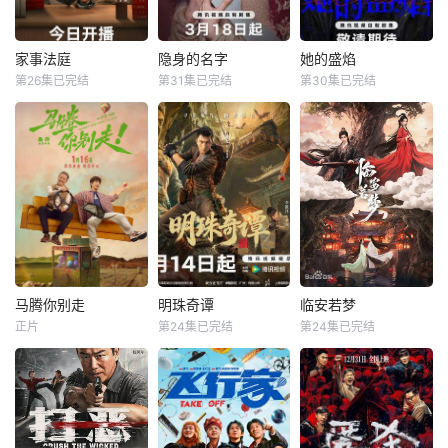
间，更联合太医弟
压、魔力开唱的氛
弟顾玹智斗后宫各
围里，共同诞生年
方势力，于九重宫
度魔力歌先生，一
家事法庭
隐身的名字
她的盛焰
家事法庭
隐身的名字
她的盛焰
阙步步为营，与帝
段充满未知与惊喜
第26集已完结
第31集已完结
第30集已完结
龚俊
任敏
倪妮
闫妮
马思纯
宁理
王萧骆的羁绊也在
的音乐旅程就此开
黄璐
刘雅瑟
袁姗姗
交锋中悄然重续
启【嘿叭电影-高清
【嘿叭电影
视频
青年法官沈谢秩携
本剧改编自豆瓣阅
三年前，数学天才
手律师秦睿，与舒
读连载小说《隐身
饶雨瓷被闺蜜兼创
静、胡艾溪、陈向
的名字》，作者易
业合伙人白靓靓设
辉等法律同侪深入
难【嘿叭电影-高清
计构陷，因‘药物成
基层工作，为人民
视频免费在线观
瘾’袭击母亲，被家
群众解决亲子矛
看】
人强制送进了心康
盾、婚姻困境等纷
治疗中心接受治
繁的社会、家庭问
疗，而白靓靓靠卖
题；在一桩桩案件
掉两人创办的公
马腾你别走
明珠奇谭
临安若梦
马腾你别走
明珠奇谭
临安若梦
中，秉持法律无情
司，成为历森集团
正片
第24集已完结
第24集已完结
林更新
李幼斌
肖顺尧
张芷溪
赵弈钦
胡亦瑶
人有情的原则，践
的高管。亲情、友
宋茜
李艺彤
白川
行初心使命、坚守
情、爱情、事业悉
法治信仰的
数从她的
没钱没爱还没心没
一双绣花鞋拉开了
出品公司：中视天
肺的马腾（林更新
文物专家陈友熙的
鸿 开机时间：
饰）人近中年一事
冒险序幕，四人冒
7月末