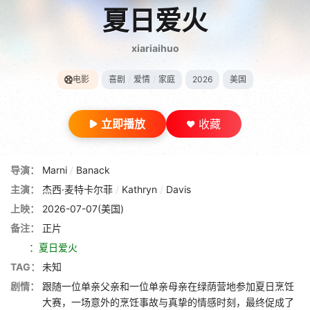
夏日爱火
xiariaihuo
电影
喜剧
/
爱情
/
家庭
2026
美国
立即播放
收藏
导演：
Marni
/
Banack
主演：
杰西·麦特卡尔菲
/
Kathryn
/
Davis
上映：
2026-07-07(美国)
备注：
正片
：夏日爱火
TAG：
未知
剧情：
跟随一位单亲父亲和一位单亲母亲在绿荫营地参加夏日烹饪
大赛，一场意外的烹饪事故与真挚的情感时刻，最终促成了