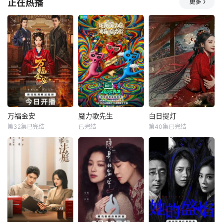
正在热播
更多
边境
不断深
一支秘密科研小队
1938年，高胜男新
将波派囚禁在地下
婚之日，丈夫被日
军事基地，试图驯
军残害，父辈亦遭
化并利用他的超人
屠戮。她举枪聚
类力量，将其打造
义，屡袭敌寇威震
成杀伤力极强的军
四方，后得八路军
事武器。残酷的实
指点决心投身革
验不断压榨他的身
命。日军欲诱杀高
体，也持续点燃着
胜男，她孤身赴战
他心底的怒火。很
舍命换乡亲周全。
快实验彻底失控，
千钧一发间，八路
万福金安
魔力歌先生
白日提灯
被狂怒彻底吞噬的
军突袭而至全歼敌
万福金安
魔力歌先生
白日提灯
波派化身
寇，高胜
第32集已完结
已完结
第40集已完结
方瑾
赵华为
李维嘉
杨迪
迪丽热巴
吴曼思
大张伟
陈飞宇
魏哲鸣
皇后顾清遭害葬身
来自各行各业、不
改编自黎青燃小说
火海，魂穿为尚衣
同身份年龄的魔力s
《白日提灯》。
局婢女凤卿。为护
ir正式集结！进阶
天赋卓然的鬼王
妹妹顾婉、查找真
舞台考核已就位，
贺思慕，在休
凶，她以婢女之身
竞逐魔力歌的极致
周旋于一众嫔妃之
演绎，在欢乐解
间，更联合太医弟
压、魔力开唱的氛