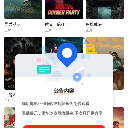
最后孤屋
晚宴上的死亡
黑桃裁决
最后孤屋
晚宴上的死亡
黑桃裁决
正片
正片
正片
格蕾塔·李
Candice
约翰尼·永·博斯
瓦格纳·马拉
Lidstone
杰森·纳维
西德·爱德华兹
卡梅伦·布罗德
岛本信明
一个普通的一家四
一名心理学明星学
身负战争创伤的老
口突遭诡异变故，
生在一次教师派对
兵詹姆斯·毕肖普警
被困在自家房屋中
上死亡后，安德莉
探，正努力回归正
超过 1000 天无法
亚·吉布斯和她的儿
常生活，却不料一
出门。在资源消耗
子伊桑被卷入了著
系列残忍的私刑谋
殆尽与未知神秘威
名教授艾伦·杰克逊
杀案席卷全城。每
胁的双重逼迫下，
的危险操纵之中
个犯罪现场都留下
公告内容
一家人必须想方设
——一个不惜一切
了同样的诡异印
一般人物
热血江湖
走马观花
一般人物
热血江湖
走马观花
法联手求生，打破
代价掩盖真相的
记：一张印有骷髅
正片
正片
正片
嘿叭电影---全网VIP视频永久免费观看
魏兵
马朕
陈耿锋
颜嫣
琚子轩
李聪
这间禁锢生命的困
人。
头的黑桃扑克牌。
周彦新
张越宁
局。
毕肖普的女儿失踪
温馨提示 : 添加浏览器收藏夹,下次打开更方便!
该剧主要讲述了赵
后，他发现一个贩
袁小道怀揣成为网
子风从小和爷爷在
四名同校毕业的青
卖人口的
红的梦想创作短视
乡下习武，长大后
年，怀揣出人头地