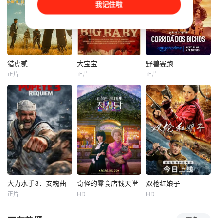
我记住啦
频，并与周小乙等
从乡野来到大城市
的梦想，却在大都
人组建了“红透半边
寻找自己的一处立
市屡屡碰壁。经历
天”团队。然而团队
足之地。在这样一
荒唐的创业求职
在发展过程中遭遇
个充满快节奏、充
后，几人一路逃离
了诸多矛盾与分
满利益的城市，子
至乡村。沿途，海
歧，幸得神秘大叔
风十分迷茫，机缘
归杨教授的扶贫执
助力。团队成功实
巧合下这时候碰到
念与大棚歌舞团的
猎虎贰
大宝宝
野兽赛跑
猎虎贰
大宝宝
野兽赛跑
现转型。随后成员
了武馆继承人夏新
淳朴善良深深触动
正片
正片
正片
康磊
李先时
布兰登·斯考特
马修斯·阿布雷乌
单飞、网红“塌
颖，武官总被阿龙
了他们。目睹平凡
杨亚
克里斯·福克斯
阿妮塔
阿兹
房”，大叔病倒，他
来捣乱，
人的充实幸福，郭
们毅然
华与程依慕
2004 年深秋西北
小有名气的恐怖编
在反乌托邦里约热
草原，假交警截停
剧亚当·刘易斯正陷
内卢废墟中，城市
铜矿押运车，炸药
入灵感瓶颈，外界
被阶级斗争撕裂，
破箱、两命陨灭，
的负面评价让他愈
人们沉迷于血腥竞
悍匪携枪遁入茫茫
发焦灼。一场无比
技。一位抵抗运动
戈壁。刑警杨志刚
真实的噩梦给了他
领袖为拯救妹妹免
凭现场足迹与痕迹
全新方向：梦里一
于遭遇比死亡更惨
精准锁凶，追凶途
个戴着扭曲婴儿面
烈的命运，被迫卷
中接连牵出牧民灭
具的壮汉持斧行
入一场暴力而高风
大力水手3：安魂曲
奇怪的零食店钱天堂
双枪红娘子
大力水手3：安魂曲
奇怪的零食店钱天堂
双枪红娘子
口、矿场内鬼、信
凶，他将这个名为
险的竞赛。
正片
HD
HD
Fitim
DeStena
罗美兰
李来
刘姝彤
文祈
用社惊天劫案，亡
“巨婴”的杀手写进
Amy
王品一
命团伙内讧反杀、
新剧本。随着创作
暂无简介