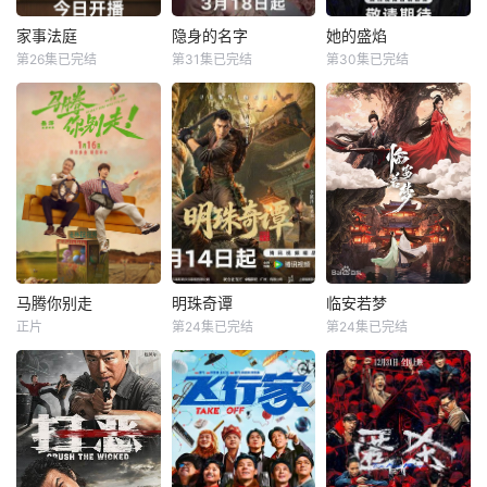
弟顾玹智斗后宫各
围里，共同诞生年
方势力，于九重宫
度魔力歌先生，一
家事法庭
隐身的名字
她的盛焰
家事法庭
隐身的名字
她的盛焰
阙步步为营，与帝
段充满未知与惊喜
第26集已完结
第31集已完结
第30集已完结
龚俊
任敏
倪妮
闫妮
马思纯
宁理
王萧骆的羁绊也在
的音乐旅程就此开
黄璐
刘雅瑟
袁姗姗
交锋中悄然重续
启【嘿叭电影-高清
【嘿叭电影
视频
青年法官沈谢秩携
本剧改编自豆瓣阅
三年前，数学天才
手律师秦睿，与舒
读连载小说《隐身
饶雨瓷被闺蜜兼创
静、胡艾溪、陈向
的名字》，作者易
业合伙人白靓靓设
辉等法律同侪深入
难【嘿叭电影-高清
计构陷，因‘药物成
基层工作，为人民
视频免费在线观
瘾’袭击母亲，被家
群众解决亲子矛
看】
人强制送进了心康
盾、婚姻困境等纷
治疗中心接受治
繁的社会、家庭问
疗，而白靓靓靠卖
题；在一桩桩案件
掉两人创办的公
马腾你别走
明珠奇谭
临安若梦
马腾你别走
明珠奇谭
临安若梦
中，秉持法律无情
司，成为历森集团
正片
第24集已完结
第24集已完结
林更新
李幼斌
肖顺尧
张芷溪
赵弈钦
胡亦瑶
人有情的原则，践
的高管。亲情、友
宋茜
李艺彤
白川
行初心使命、坚守
情、爱情、事业悉
法治信仰的
数从她的
没钱没爱还没心没
一双绣花鞋拉开了
出品公司：中视天
肺的马腾（林更新
文物专家陈友熙的
鸿 开机时间：
饰）人近中年一事
冒险序幕，四人冒
7月末
无成，是旁人眼里
险队在寻找灵霄珠
公认的“废柴”！钢
的路上数次与盗墓