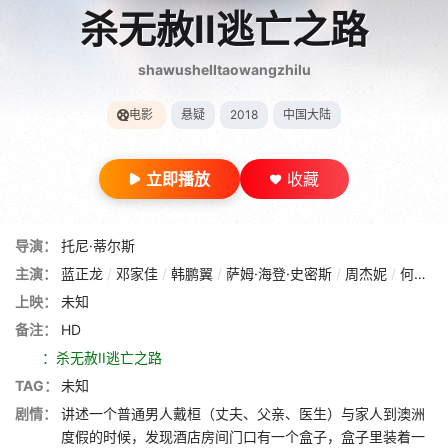
杀无赦II逃亡之路
shawusheIItaowangzhilu
电影
悬疑
2018
中国大陆
立即播放
收藏
导演：
托尼·蒂尔斯
主演：
蓝正龙
/
邓家佳
/
韩鹏翼
/
萨姆·海登·史密斯
/
周杰妮
/
何文海
上映：
未知
备注：
HD
：杀无赦II逃亡之路
TAG：
未知
剧情：
讲述一个普通男人戴桓（丈夫、父亲、医生）与家人到澳洲
度假的时候，发现酒店房间门口有一个盒子，盒子里装着一