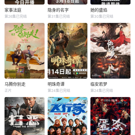
弟顾玹智斗后宫各
围里，共同诞生年
方势力，于九重宫
度魔力歌先生，一
家事法庭
隐身的名字
她的盛焰
家事法庭
隐身的名字
她的盛焰
阙步步为营，与帝
段充满未知与惊喜
第26集已完结
第31集已完结
第30集已完结
龚俊
任敏
倪妮
闫妮
马思纯
宁理
王萧骆的羁绊也在
的音乐旅程就此开
黄璐
刘雅瑟
袁姗姗
交锋中悄然重续
启【嘿叭电影-高清
【嘿叭电影
视频
青年法官沈谢秩携
本剧改编自豆瓣阅
三年前，数学天才
手律师秦睿，与舒
读连载小说《隐身
饶雨瓷被闺蜜兼创
静、胡艾溪、陈向
的名字》，作者易
业合伙人白靓靓设
辉等法律同侪深入
难【嘿叭电影-高清
计构陷，因‘药物成
基层工作，为人民
视频免费在线观
瘾’袭击母亲，被家
群众解决亲子矛
看】
人强制送进了心康
盾、婚姻困境等纷
治疗中心接受治
繁的社会、家庭问
疗，而白靓靓靠卖
题；在一桩桩案件
掉两人创办的公
马腾你别走
明珠奇谭
临安若梦
马腾你别走
明珠奇谭
临安若梦
中，秉持法律无情
司，成为历森集团
正片
第24集已完结
第24集已完结
林更新
李幼斌
肖顺尧
张芷溪
赵弈钦
胡亦瑶
人有情的原则，践
的高管。亲情、友
宋茜
李艺彤
白川
行初心使命、坚守
情、爱情、事业悉
法治信仰的
数从她的
没钱没爱还没心没
一双绣花鞋拉开了
出品公司：中视天
肺的马腾（林更新
文物专家陈友熙的
鸿 开机时间：
饰）人近中年一事
冒险序幕，四人冒
7月末
无成，是旁人眼里
险队在寻找灵霄珠
公认的“废柴”！钢
的路上数次与盗墓