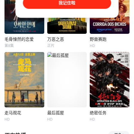
我记住啦
综艺免费在线观
入生死边缘。一架
名急诊医生。当她
看】ollows Lee Fl
直升机即将前来接
从奥地利的一家人
etcher IV, a high s
走怀尔德参议员
那里继承了一栋房
chool senior who
——但只有另外三
子，而这家人正是
develops a crush
人能与他同乘。时
她在童年时期被送
on his openly ga
间一分一秒流逝，
给的收养家庭时，
在场的宾客们拼尽
她踏上了揭开自己
毛骨悚然的恋爱
万恶之恶
野兽赛跑
毛骨悚然的恋爱
万恶之恶
野兽赛跑
全力证明自己配得
身世之谜的旅程。
第8集
正片
HD
朴恩斌
梁世宗
Emil
Beer
马修斯·阿布雷乌
上那最后的逃生席
然而，这一探寻最
邕圣祐
Joel
阿妮塔
阿兹
位。
终变成了一场噩梦
般的探索，不仅揭
一名能看见鬼
讲述了12岁的叛逆
在反乌托邦里约热
开了过去
魂的继承人与一名
少女斯蒂芬妮的故
内卢废墟中，城市
王牌检察官发现只
事。她梦想像已故
被阶级斗争撕裂，
要轻轻一碰，就能
的母亲一样成为一
人们沉迷于血腥竞
让他们成为异常高
名超级英雄，但却
技。一位抵抗运动
效率的搭档，于是
未能通过英雄学校
领袖为拯救妹妹免
两人联手侦破悬
的入学考试。不
于遭遇比死亡更惨
案。 该剧翻拍
过，她获得了一次
烈的命运，被迫卷
自2011年的《我的
补救机会——如果
入一场暴力而高风
走马观花
最后孤屋
绝密任务
走马观花
最后孤屋
绝密任务
见鬼女友》。
能潜入反派学校，
险的竞赛。
HD
HD
HD
琚子轩
李聪
格蕾塔·李
卢靖姗
余文乐
夺回一件被盗的强
张越宁
瓦格纳·马拉
于文文
大神器，就能破格