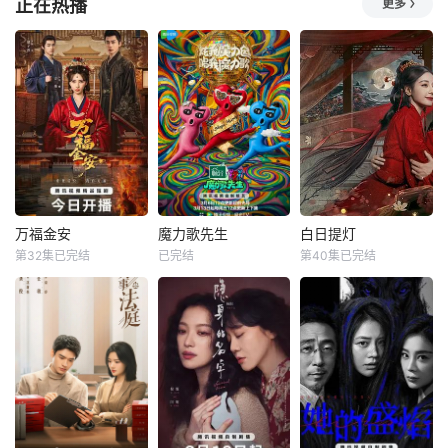
正在热播
更多
西德·爱德华兹
入学。在
四名同校毕业的青
首部女子反恐特战
年，怀揣出人头地
一个普通的一家四
队电影，面对恐怖
的梦想，却在大都
口突遭诡异变故，
主义恶势力，“最飒
市屡屡碰壁。经历
被困在自家房屋中
女子反恐特战队”临
荒唐的创业求职
超过 1000 天无法
危受命，精英队长
后，几人一路逃离
出门。在资源消耗
陈梓静（于文文
至乡村。沿途，海
殆尽与未知神秘威
饰）率队员金凤
归杨教授的扶贫执
胁的双重逼迫下，
（卢靖姗 饰）、齐
念与大棚歌舞团的
一家人必须想方设
燕（蒋璐霞 饰）、
淳朴善良深深触动
法联手求生，打破
宁宝儿（屈菁菁
了他们。目睹平凡
这间禁锢生命的困
饰）等全队出击，
万福金安
魔力歌先生
白日提灯
人的充实幸福，郭
局。
“绝密任务”限时1
万福金安
魔力歌先生
白日提灯
华与程依慕
第32集已完结
已完结
第40集已完结
方瑾
赵华为
李维嘉
杨迪
迪丽热巴
吴曼思
大张伟
陈飞宇
魏哲鸣
皇后顾清遭害葬身
来自各行各业、不
改编自黎青燃小说
火海，魂穿为尚衣
同身份年龄的魔力s
《白日提灯》。
局婢女凤卿。为护
ir正式集结！进阶
天赋卓然的鬼王
妹妹顾婉、查找真
舞台考核已就位，
贺思慕，在休
凶，她以婢女之身
竞逐魔力歌的极致
周旋于一众嫔妃之
演绎，在欢乐解
间，更联合太医弟
压、魔力开唱的氛