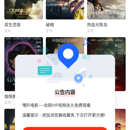
双生灵探
破暗
热血大陈岛
双生灵探
破暗
热血大陈岛
正片
正片
正片
陈思宇
赖宗赢
李雅男
樊昱君
袁浩瑜
金晶
曹阳明珠
大康太师闻宇阳宴
范事成
为了调查双胞胎哥
请皇上义子神策府
哥孙小糊的失踪，
神威将军冷啸天，
一群怀揣理想的青
孙小涂参加了警队
席间告知他一个消
年，毅然告别亲
的招新考试，却在
息，刚刚继任北疆
人、远离故土，登
考试现场卷入警察
镇海王的薛世明遭
上了荒芜破败的大
局长遇刺事件，幸
刺客暗杀，大康名
陈岛。在极端艰苦
好有一直以灵魂形
医李长生父子卷入
的环境中，以“有一
态存在的哥哥相助
其中，不日将斩
百个困难就解决一
公告内容
才脱险。而局长遇
首。冷啸天自幼在
百个困难”的闯劲，
伽倪墨得斯
社会契约
欢迎回家，宝贝
伽倪墨得斯
社会契约
欢迎回家，宝贝
刺事件也牵扯出以
北疆长大，李长生
开启了劈荆斩棘、
正片
正片
正片
嘿叭电影---全网VIP视频永久免费观看
Jordan
西恩·奥斯汀
朱莉娅·弗兰茨·里克特
著名脑科医生毕安
曾对他有过救命之
开荒拓土的奋斗征
Doww
雷努特·舒尔腾·范·艾查特
为首的犯罪集团，
恩，冷啸天
程。在绝境中寻找
温馨提示 : 添加浏览器收藏夹,下次打开更方便!
七月四日的晚餐会
大卫·科恩查内
杰尔蒂·德拉斯尔
他们通过
生机、在奋斗中凝
上，一则核打击的
聚力量
F【嘿叭电影-热播
公告让一切瞬间坠
朱迪思是柏林的一