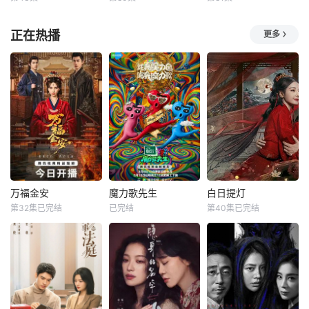
青山吉能
未知
未知
贼、商人、猎人、
宗门的秘宝御妖
下野纮
咒术师、国王、贤
铃、镇魔钟，两人
一代神王唐三，带
绝美水鬼沈听蝉被
正在热播
更多
植田佳奈
者、勇者。而其中
从死敌转为
着一点神识在宇宙
龙血馋醒，阴差阳
数量最多、毫无
暂无简介
中遨游，寻找妻子
错修成人身,揣上龙
转世重生的世界。
种，暴揍皇帝一对
神王唐三的妻子小
熊猫眼后带球跑
舞因病去世，唐三
路！ 三年后，奶团
放弃万年修为和神
子闯进御书房对绝
王身份前往妖精大
嗣暴君猛吸：“你血
陆寻找能和小舞再
好香，我娘说血最
续前缘的方法。在
香的就是我爹！”
神识的牵引下，他
来到了一个叫做妖
万福金安
魔力歌先生
白日提灯
精大陆的
万福金安
魔力歌先生
白日提灯
第32集已完结
已完结
第40集已完结
方瑾
赵华为
李维嘉
杨迪
迪丽热巴
吴曼思
大张伟
陈飞宇
魏哲鸣
皇后顾清遭害葬身
来自各行各业、不
改编自黎青燃小说
火海，魂穿为尚衣
同身份年龄的魔力s
《白日提灯》。
局婢女凤卿。为护
ir正式集结！进阶
天赋卓然的鬼王
妹妹顾婉、查找真
舞台考核已就位，
贺思慕，在休
凶，她以婢女之身
竞逐魔力歌的极致