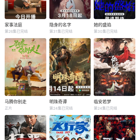
周旋于一众嫔妃之
演绎，在欢乐解
间，更联合太医弟
压、魔力开唱的氛
弟顾玹智斗后宫各
围里，共同诞生年
方势力，于九重宫
度魔力歌先生，一
家事法庭
隐身的名字
她的盛焰
家事法庭
隐身的名字
她的盛焰
阙步步为营，与帝
段充满未知与惊喜
第26集已完结
第31集已完结
第30集已完结
龚俊
任敏
倪妮
闫妮
马思纯
宁理
王萧骆的羁绊也在
的音乐旅程就此开
黄璐
刘雅瑟
袁姗姗
交锋中悄然重续
启【嘿叭电影-高清
【嘿叭电影
视频
青年法官沈谢秩携
本剧改编自豆瓣阅
三年前，数学天才
手律师秦睿，与舒
读连载小说《隐身
饶雨瓷被闺蜜兼创
静、胡艾溪、陈向
的名字》，作者易
业合伙人白靓靓设
辉等法律同侪深入
难【嘿叭电影-高清
计构陷，因‘药物成
基层工作，为人民
视频免费在线观
瘾’袭击母亲，被家
群众解决亲子矛
看】
人强制送进了心康
盾、婚姻困境等纷
治疗中心接受治
繁的社会、家庭问
疗，而白靓靓靠卖
题；在一桩桩案件
掉两人创办的公
马腾你别走
明珠奇谭
临安若梦
马腾你别走
明珠奇谭
临安若梦
中，秉持法律无情
司，成为历森集团
正片
第24集已完结
第24集已完结
林更新
李幼斌
肖顺尧
张芷溪
赵弈钦
胡亦瑶
人有情的原则，践
的高管。亲情、友
宋茜
李艺彤
白川
行初心使命、坚守
情、爱情、事业悉
法治信仰的
数从她的
没钱没爱还没心没
一双绣花鞋拉开了
出品公司：中视天
肺的马腾（林更新
文物专家陈友熙的
鸿 开机时间：