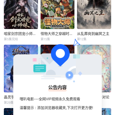
咱家剑宗团宠小师妹第二季
​怪物大师之穿越时空的怪物​
从乱葬岗到幽冥之主
咱家剑宗团宠小师妹第二季
​怪物大师之穿越时空的怪物​
从乱葬岗到幽冥之主
第5集完结
第15集
第12集
未知
未知
未知
半魔血统的扶颦远
在神秘的蓝星上，
小卒萧陌为爱和军
赴修仙界投奔生
怪物大师是与奇异
功奋斗三年，却被
母，却因表面五灵
怪物缔结契约、守
恋人柳莺儿与将军
根资质，被顶级宗
护世界的荣耀职
之子赵昊联手背
门清云宗拒之门
业。少年布布路为
叛，残忍杀害后抛
外。走投无路之
追寻父亲的线索，
尸乱葬岗。濒死之
际，她被战力顶尖
前往摩尔本学院参
际，他唤醒了上古
却一穷二白的天剑
加怪物大师入学考
魔刀“幽冥”，获得
公告内容
宗收留。宗门人人
试。途中，他与赛
驱使阴兵之力，化
是绝世剑修，却只
琳娜、饺子、帝奇
身“活阎罗”归来复
晶灵学院 (AI动漫)
雷霆三人行
花仙子之魔法香对论
晶灵学院 (AI动漫)
雷霆三人行
花仙子之魔法香对论
嘿叭电影---全网VIP视频永久免费观看
能栖身山洞、粗茶
相遇，四人携手，
仇。他利用附身控
第29集
第5集
第20集
未知
铃代纱弓
未知
淡饭。扶颦身怀罕
踏上充满未知与挑
魂之能在军营制造
温馨提示 : 添加浏览器收藏夹,下次打开更方便!
川井田夏海
见混沌灵根，自
战的奇幻冒
恐慌，
灵码精灵王创造了
根据原作动画《花