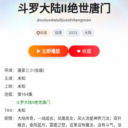
斗罗大陆II绝世唐门
douluodaluIIjueshitangmen
动漫
动漫
2023
大陆
立即播放
收藏
导演：
唐家三少(张威)
主演：
未知
上映：
未知
连载：
第164集
：斗罗大陆II绝世唐门
TAG：
未知
剧情：
大陆传奇，一战成名；凤凰圣女，风火流星神界刀法；双升
融合，金阳蓝月，雷霆之怒，这里没有魔法，没有斗气，没