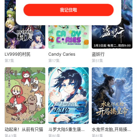
秋山绘理
元素灵码，在旧书
仙子》（东映动
我记住啦
阁密道打造代码晶
《雷霆三人行》讲
画）改编。 立志成
灵学院，仅心怀纯
述了三个青梅竹马
为调香师的学徒露
粹的孩子能进入并
的挚友拼命寻找失
米在归家途中遭遇
与精灵缔结羁绊。1
踪少女的故事。本
黑雾袭击，危难间
6岁的晶晶能看见
剧集围绕着平凡的
在自称是花星使者
水灵码，半年前觉
中学生平太郎和两
的黑猫的指引下，
醒能力的姐姐失
个好友燕和广志展
唤醒了祖先留下的
踪，只留下手环和
开，三人被称为“小
古董花钥匙的力
LV999的村民
Candy Caries
盗妖行
LV999的村民
Candy Caries
盗妖行
“暗码会抓小精灵”
不点三人组”。平太
量，并变身成为花
第7集
第17集
第51集
猪股慧士
未知
姜子翰
三天
的线索。某天晶晶
郎开朗活泼的妹妹
仙子。 由于七色花
东山奈央
杨瑨晗
收到录
双叶突然失踪，彻
被黑暗魔
（Candy Carie
江头宏哉
底改变了他们的生
s）：讲述了热爱甜
因一场以利益交换
活。
剑与魔法的世界
食的少女阿梅和她
为目的的联姻，太
——艾斯克里亚
口中寄宿的龋齿
玄楼刺客江元与九
【嘿叭电影-热播综
——龋齿的故事。
璇宗圣女韶月奉命
艺免费在线观看】
这部闹剧喜剧的主
成婚【嘿叭电影-高
在这个世界里，人
角是酷爱甜食的小
清视频免费在线观
们生来就背负着等
女孩阿梅，以及她
看】两人在洞房夜
级与既定使命。战
嘴里那颗蛀牙——
发起暗杀，却发现
士、格斗家、僧
龋齿。
彼此皆是不死之
动起来！从前有只猫
斗罗大陆5重生唐三 动态漫画
水鬼怀龙胎,开局揍皇帝
动起来！从前有只猫
斗罗大陆5重生唐三 动态漫画
水鬼怀龙胎,开局揍皇帝
侣、魔法师、盗
身。为了得到对方
第43集
第80集
第81集