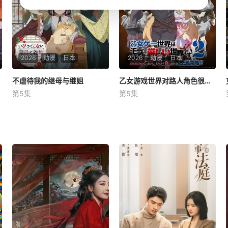
未知与挑战的奇幻冒
战，在并肩作战的
2026
动漫
日本
2026
动漫
日本
不虐待我的继母与继姐
不虐待我的继母与继姐
乙女游戏世界对路人角色很不友好 第二季
乙女游戏世界对路人角色很不友好 第二季
第5集
第5集
铃木日菜
鲸
芹泽优
大冢刚央
市之濑加那
菲鲁兹·蓝
某个名门望族的庶女——中
村美冶，原本与母亲两人过着
前世身为社畜的里昂，转
虽清贫却幸福的生活。 然
生到了某款剑与魔法题材的乙
而有一天，她深爱的母亲去世
女游戏世界。 这个世界奉
了，美冶被鸿藏家族的本家收
行女尊男卑，他手中仅剩的依
养。 在那里等待她的，是
仗，就是前世被妹妹逼着通关
继母照子，以及两位继姐茉莉
这款游戏积攒下来的游戏情
香和有纱。
报。里昂靠着这份攻略知识，
想方设法在这个不讲