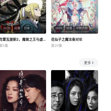
在军营制造恐慌，
收获所有人的宠爱，并
2026
动漫
日本
2026
动漫
中国大陆
克雷瓦提斯2，魔兽之王与虚伪的勇者传承
克雷瓦提斯2，魔兽之王与虚伪的勇者传承
花仙子之魔法香对论
花仙子之魔法香对论
第5集
第20集
白石晴香
田村睦心
未知
中村悠一
根据原作动画《花仙子》（东
勇者艾莉西亚斩杀了多雷尔
映动画）改编。 立志成为调香
更多
将军，海登与博雷托两国的战
师的学徒露米在归家途中遭遇
争就此落幕。 在包含艾斯
黑雾袭击，危难间在自称是花
琳在内的三国会谈中，众人争
星使者的黑猫的指引下，唤醒
执的焦点，是多雷尔打造的
了祖先留下的古董花钥匙的力
“秘密密室”。 围绕这间密
量，并变身成为花仙子。 由于
室的下落，各国使者络绎不绝
七色花被黑暗魔
地前往博雷托