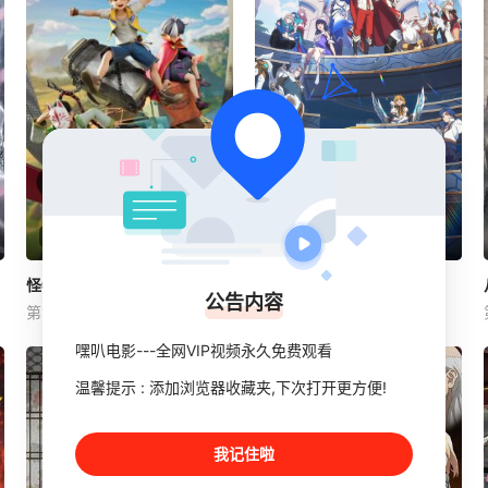
2026
动漫
中国大陆
2026
动漫
中国大陆
​怪物大师之穿越时空的怪物​
​怪物大师之穿越时空的怪物​
​是王者啊，第6季​
​是王者啊，第6季​
公告内容
第15集
第3集
未知
未知
嘿叭电影---全网VIP视频永久免费观看
在神秘的蓝星上，怪物大师是
稷下学院突发奇招，邀优秀毕
与奇异怪物缔结契约、守护世
业生返校担任临时“代课老
温馨提示 : 添加浏览器收藏夹,下次打开更方便!
界的荣耀职业。少年布布路为
师”！周瑜、诸葛亮展开启“双
追寻父亲的线索，前往摩尔本
师对决”，以曜为首的“星之队”
学院参加怪物大师入学考试。
和在校生们，在与学长们的互
我记住啦
途中，他与赛琳娜、饺子、帝
动中制造爆笑日常。当危机降
奇相遇，四人携手，踏上充满
临，师生们放下身份联手应