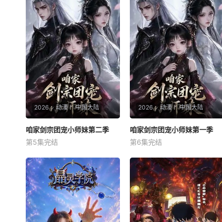
2026
动漫
中国大陆
2026
动漫
中国大陆
咱家剑宗团宠小师妹第二季
咱家剑宗团宠小师妹第二季
咱家剑宗团宠小师妹第一季
咱家剑宗团宠小师妹第一季
第5集完结
第6集完结
未知
未知
半魔血统的扶颦远赴修仙界投
暂无简介
奔生母，却因表面五灵根资
质，被顶级宗门清云宗拒之门
外。走投无路之际，她被战力
顶尖却一穷二白的天剑宗收
留。宗门人人是绝世剑修，却
只能栖身山洞、粗茶淡饭。扶