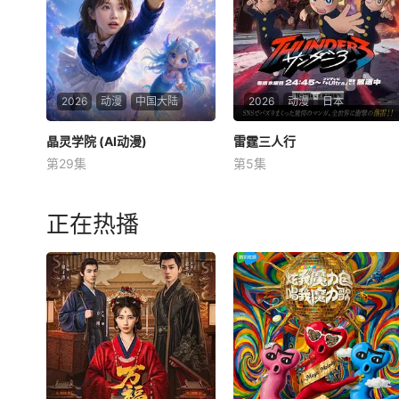
颦身怀罕见混沌灵根，自
2026
动漫
中国大陆
2026
动漫
日本
晶灵学院 (AI动漫)
晶灵学院 (AI动漫)
雷霆三人行
雷霆三人行
第29集
第5集
未知
铃代纱弓
川井田夏海
秋山绘理
灵码精灵王创造了元素灵码，
在旧书阁密道打造代码晶灵学
《雷霆三人行》讲述了三个青
正在热播
院，仅心怀纯粹的孩子能进入
梅竹马的挚友拼命寻找失踪少
并与精灵缔结羁绊。16岁的晶
女的故事。本剧集围绕着平凡
晶能看见水灵码，半年前觉醒
的中学生平太郎和两个好友燕
能力的姐姐失踪，只留下手环
和广志展开，三人被称为“小
和“暗码会抓小精灵”的线索。
不点三人组”。平太郎开朗活
某天晶晶收到录
泼的妹妹双叶突然失踪，彻底
改变了他们的生活。