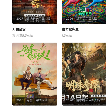
2027
连续剧
中国大陆
2026
综艺
中国大陆
万福金安
万福金安
魔力歌先生
魔力歌先生
第32集已完结
已完结
方瑾
赵华为
吴曼思
李维嘉
杨迪
大张伟
皇后顾清遭害葬身火海，魂穿
来自各行各业、不同身份年龄
为尚衣局婢女凤卿。为护妹妹
的魔力sir正式集结！进阶舞台
顾婉、查找真凶，她以婢女之
考核已就位，竞逐魔力歌的极
身周旋于一众嫔妃之间，更联
致演绎，在欢乐解压、魔力开
合太医弟弟顾玹智斗后宫各方
唱的氛围里，共同诞生年度魔
势力，于九重宫阙步步为营，
力歌先生，一段充满未知与惊
与帝王萧骆的羁绊也在交锋中
喜的音乐旅程就此开启【嘿叭
悄然重续【嘿叭电影
电影-高清视频
2025
电影
中国大陆
2026
连续剧
中国大陆