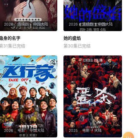
2026
连续剧
中国大陆
2026
连续剧
中国大陆
隐身的名字
隐身的名字
她的盛焰
她的盛焰
第31集已完结
第30集已完结
倪妮
闫妮
刘雅瑟
马思纯
宁理
袁姗姗
本剧改编自豆瓣阅读连载小说
三年前，数学天才饶雨瓷被闺
《隐身的名字》，作者易难
蜜兼创业合伙人白靓靓设计构
【嘿叭电影-高清视频免费在
陷，因‘药物成瘾’袭击母亲，被
线观看】
家人强制送进了心康治疗中心
接受治疗，而白靓靓靠卖掉两
人创办的公司，成为历森集团
的高管。亲情、友情、爱情、
事业悉数从她的
2026
电影
中国大陆
2025
电影
大陆