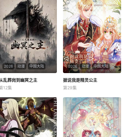
2026
动漫
中国大陆
2026
动漫
中国大陆
从乱葬岗到幽冥之主
从乱葬岗到幽冥之主
据说我是精灵公主
据说我是精灵公主
第12集
第29集
未知
未知
小卒萧陌为爱和军功奋斗三
该漫画讲述了一个普通大学生
年，却被恋人柳莺儿与将军之
穿越到异世界成为沦落民间的
子赵昊联手背叛，残忍杀害后
小公主，面对偏执狠辣的父
抛尸乱葬岗。濒死之际，他唤
亲、挑剔固执的大臣，任性妄
醒了上古魔刀“幽冥”，获得驱
为的兄弟……历经重重险阻，
使阴兵之力，化身“活阎罗”归
用智谋与强大的魔法消除误
来复仇。他利用附身控魂之能
解、歧视，打败大魔王，最终