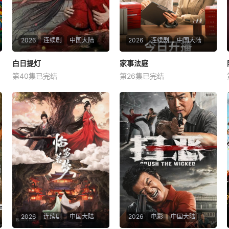
2026
连续剧
中国大陆
2026
连续剧
中国大陆
白日提灯
白日提灯
家事法庭
家事法庭
第40集已完结
第26集已完结
迪丽热巴
陈飞宇
魏哲鸣
龚俊
任敏
黄璐
改编自黎青燃小说《白日提
青年法官沈谢秩携手律师秦
灯》。 天赋卓然的鬼王贺
睿，与舒静、胡艾溪、陈向辉
思慕，在休
等法律同侪深入基层工作，为
人民群众解决亲子矛盾、婚姻
困境等纷繁的社会、家庭问
题；在一桩桩案件中，秉持法
律无情人有情的原则，践行初
心使命、坚守法治信仰的
2026
连续剧
中国大陆
2026
电影
中国大陆