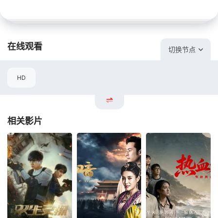
在线观看
切换节点
HD
相关影片