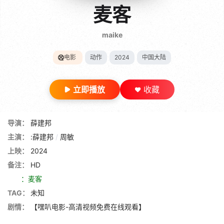
麦客
maike
电影
动作
2024
中国大陆
立即播放
收藏
导演：
薛建邦
主演：
:薛建邦
/
周敏
上映：
2024
备注：
HD
：麦客
TAG：
未知
剧情：
【嘿叭电影-高清视频免费在线观看】