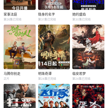
间，更联合太医弟
压、魔力开唱的氛
弟顾玹智斗后宫各
围里，共同诞生年
方势力，于九重宫
度魔力歌先生，一
家事法庭
隐身的名字
她的盛焰
家事法庭
隐身的名字
她的盛焰
阙步步为营，与帝
段充满未知与惊喜
第26集已完结
第31集已完结
第30集已完结
龚俊
任敏
倪妮
闫妮
马思纯
宁理
王萧骆的羁绊也在
的音乐旅程就此开
黄璐
刘雅瑟
袁姗姗
交锋中悄然重续
启【嘿叭电影-高清
【嘿叭电影
视频
青年法官沈谢秩携
本剧改编自豆瓣阅
三年前，数学天才
手律师秦睿，与舒
读连载小说《隐身
饶雨瓷被闺蜜兼创
静、胡艾溪、陈向
的名字》，作者易
业合伙人白靓靓设
辉等法律同侪深入
难【嘿叭电影-高清
计构陷，因‘药物成
基层工作，为人民
视频免费在线观
瘾’袭击母亲，被家
群众解决亲子矛
看】
人强制送进了心康
盾、婚姻困境等纷
治疗中心接受治
繁的社会、家庭问
疗，而白靓靓靠卖
题；在一桩桩案件
掉两人创办的公
马腾你别走
明珠奇谭
临安若梦
马腾你别走
明珠奇谭
临安若梦
中，秉持法律无情
司，成为历森集团
正片
第24集已完结
第24集已完结
林更新
李幼斌
肖顺尧
张芷溪
赵弈钦
胡亦瑶
人有情的原则，践
的高管。亲情、友
宋茜
李艺彤
白川
行初心使命、坚守
情、爱情、事业悉
法治信仰的
数从她的
没钱没爱还没心没
一双绣花鞋拉开了
出品公司：中视天
肺的马腾（林更新
文物专家陈友熙的
鸿 开机时间：
饰）人近中年一事
冒险序幕，四人冒
7月末