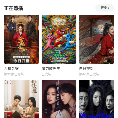
孔雪儿
艾热
事。從不同平台網
世界里野蛮生长，
中国首档青少年创
正在热播
更多
羅超人氣食店
成为独一
#2026爱桃综快乐
#2026爱桃综快乐
造力文化科普传承
不重样# #2026爱
不重样# #说唱十
创新综艺《了不起
奇艺新生片单# #
周年巅峰对决#全
的少年》，以“非遗
喜欢你我也是# 第
新升级归来，这次
不老，文明永续”为
六季暖心回归！恋
不止比技术，更要
第一季核心主题，
综IP携“恋爱旅行
玩灵魂共振！最顶
下设“了不起的非
季”而来，单身男女
的舞台+最真的故
遗”“了不起的练习
嘉宾将在山河湖海
事，让每个beat都
生”“了不起的挑战”
间旅行、深化爱
成为年轻态度的发
三大特色板块。节
意、了解彼此，一
生器【嘿叭电影-为
目打破传统科普边
起期待这场旅途中
您提供最新的高清
界，将国家级非
万福金安
魔力歌先生
白日提灯
的心动与
视觉盛宴】十
万福金安
魔力歌先生
白日提灯
第32集已完结
已完结
第40集已完结
方瑾
赵华为
李维嘉
杨迪
迪丽热巴
吴曼思
大张伟
陈飞宇
魏哲鸣
皇后顾清遭害葬身
来自各行各业、不
改编自黎青燃小说
火海，魂穿为尚衣
同身份年龄的魔力s
《白日提灯》。
局婢女凤卿。为护
ir正式集结！进阶
天赋卓然的鬼王
妹妹顾婉、查找真
舞台考核已就位，
贺思慕，在休
凶，她以婢女之身
竞逐魔力歌的极致
周旋于一众嫔妃之
演绎，在欢乐解