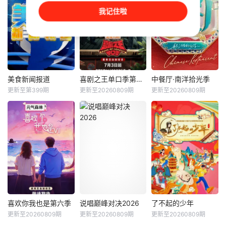
爱意直行”为核心主
症，以深入淺出的
电影免费在线观
我记住啦
题，聚焦真诚直白
方式道出頑疾成
看】一季，新玩
的新式恋爱，告别
因、病理機制、最
法，厨艺展示全新
无效拉扯，走进心
新治療方案和預防
升级！厨神级的美
动小屋，见证单身
方法【嘿叭电影-热
味将持续上演，每
青年之间萌生的浪
播电影免费在线观
一道都值得期待，
漫情愫【嘿叭电影-
看】譚俊彥、陳曉
已经盼着开宴瞬间
热播综艺免费在线
華、林秀怡、梁凱
的美味暴击了！
美食新闻报道
喜剧之王单口季第三季
中餐厅·南洋拾光季
美食新闻报道
喜剧之王单口季第三季
中餐厅·南洋拾光季
观看】
晴化身「重症調查
更新至第399期
更新至20260809期
更新至20260809期
黄婉曼
蔡雪莹
庞博
郭麒麟
黄晓明
王俊凯
科」調查員，四出
倪嘉雯
黄渤
昆凌
搜羅線索、證物、
證人，務求
香港匯聚環球美
节目将延续从小人
.【嘿叭电影-1080
食，特色佳餚、貼
物到喜剧之王的故
P资源免费观看，
地料理受到識飲識
事，汇聚来自全国
无广告，不卡顿】..
食之人的密切關
各地脱口秀俱乐部
注！黃婉曼、蔡雪
的优秀单口喜剧演
瑩、倪嘉雯、黃嘉
员和漫才组合。每
雯、廖慧儀、伍倩
一位“小人物”都将
彤等美食主播、主
带着真实感与鲜活
持，緊貼最新飲食
的生命力站上舞
喜欢你我也是第六季
说唱巅峰对决2026
了不起的少年
喜欢你我也是第六季
说唱巅峰对决2026
了不起的少年
情報與優惠，深入
台，他们不设限不
更新至20260809期
更新至20260809期
更新至20260809期
辰亦儒
何浩楠
严浩翔
谢帝
未知
了解滋味背後的故
被定义，在喜剧的