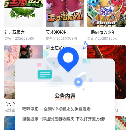
综艺玩很大
天才冲冲冲
一路向海的少年
综艺玩很大
天才冲冲冲
一路向海的少年
更新至20260808期
更新至20260808期
更新至20260809期
吴宗宪
林柏昇
吴宗宪
徐乃麟
朱志鑫
张泽禹
曾国城
张极
《综艺玩很大》是
三立电视与台湾电
《天才GO GO
节目将5位少年空
视公司联合监制及
GO》是华视的大型
投至离海最远的大
首播的外景节目，
益智遊戲节目，20
陆腹地，他们只有
2014年7月19日起
03年5月23日开
一辆车和一车椰子
于台视主频、台视
播，主持人是吴宗
们，通过在途径补
HD台首播，2014
宪，2004年3月19
给站完成挑战任
年7月20日起于三
日停播 2004
务，获取里程盲
公告内容
立都会台首播，主
年3月26日《天才
盒，一路向海，最
持人为吴宗宪及Ki
GO GO GO》改版
终解锁终极目标地
心动的信号第九季
重症解密
一饭封神2
心动的信号第九季
重症解密
一饭封神2
嘿叭电影---全网VIP视频永久免费观看
d。主持人之一Kid
为《天才向前
【嘿叭电影-热播电
更新至20260809期
更新至10期
更新至20260809期
代旭
杜海涛
谭俊彦
陈晓华
谢霆锋
张勇
从首集
冲》，製作班底不
影免费在线观看】
温馨提示 : 添加浏览器收藏夹,下次打开更方便!
薛凯琪
林秀怡
郑永麒
这不仅是档公路远
行节目，更
节目以“坦荡心动，
節目鎖定不同重
新【嘿叭电影-热播