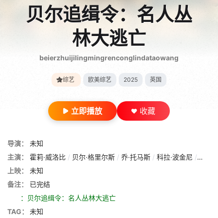
贝尔追缉令：名人丛
林大逃亡
beierzhuijilingmingrenconglindataowang
综艺
欧美综艺
2025
英国
立即播放
收藏
导演：
未知
主演：
霍莉·威洛比
/
贝尔·格里尔斯
/
乔·托马斯
/
科拉·波金尼
/
尤娜·
上映：
未知
备注：
已完结
：贝尔追缉令：名人丛林大逃亡
TAG：
未知