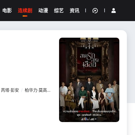
电影
连续剧
动漫
综艺
资讯
芮塔·彭安
/
柏华力·莫高彼斯彻