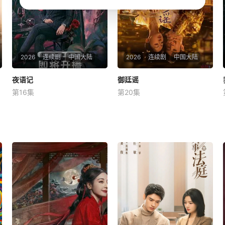
揭开惊天秘密，独孤晴乃
2026
连续剧
中国大陆
2026
连续剧
中国大陆
夜语记
夜语记
御廷谣
御廷谣
第16集
第20集
李汶翰
鹤男
李泊文
吴谨言
陈哲远
梁永棋
出身贫寒的酿酒师叶小唯遭遇
改编自行烟烟的同名小说【嘿
爱人程桉、恩师林晚媚的双重
叭电影-为您提供最新的高清
背叛。她从恨意中涅槃重生，
视觉盛宴】孟廷辉，大平王朝
借私生女桑落的身份入住程
有史以来个以女子进士科三元
家。她步步为营，周旋在各怀
及第入翰林院的奇女子。十年
心思的豪门众人间，引猎物上
前的她被他从死人堆里救出
钩。叶小唯的人生始于22岁的
来，蓬头垢面口齿不清。十年
盛夏，终于22岁的
后的她才学满腹、冠盖