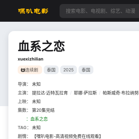
血系之恋
xuexizhilian
连续剧
泰国
2025
泰国
导演：
未知
主演：
提拉达·迈特瓦拉育
/
耶娜·萨拉斯
/
帕斯威奇·布拉纳努
上映：
未知
集数：
第20集完结
：血系之恋
TAG：
未知
剧情：
【嘿叭电影-高清视频免费在线观看】