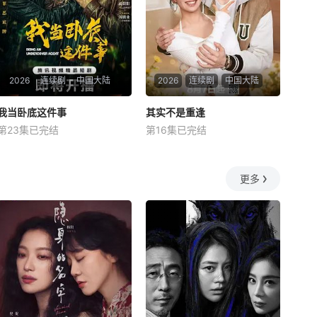
我摧毁的“影后
有婚约，却钟情于
2026
连续剧
中国大陆
2026
连续剧
中国大陆
我当卧底这件事
我当卧底这件事
其实不是重逢
其实不是重逢
第23集已完结
第16集已完结
冯雷
梓越
高梓添
吴添豪
金子璇
黄圣依
程序员李文刻意接近顾婷，利
一群怀揣各自“失意”的年轻
用顾炎女儿奴的属性，请求老
人，在沿海小城南安相遇相
更多
炮儿顾炎带自己用程序员身份
知，他们决心各展所长创办旅
卧底电诈集团以求查出未婚妻
行社。他们以当地的特色人文
离奇死亡的真相。两人联手查
与美食为引，用真诚与创意打
出诈骗团伙头目阎礼的犯罪证
动游客。尽管在创业路上笑料
据并将他交给警方，让诈骗团
百出，但他们也渐渐褪去青
伙受到了应有的惩罚
涩，逐渐打响“成功旅行