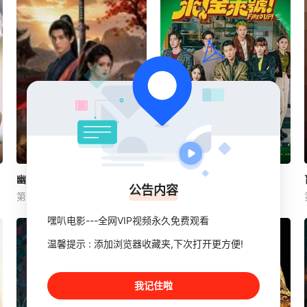
2026
连续剧
中国大陆
2026
连续剧
中国台湾
幽冥教主是公主
幽冥教主是公主
来！金来号！
来！金来号！
公告内容
第15集已完结
第2集
周明宇
苏清禾
周兴哲
袁澧林
邵雨薇
嘿叭电影---全网VIP视频永久免费观看
乙亥年秋，云州骤起幽冥教，
该剧讲述周路勇（周兴哲 饰）
教主独孤晴专杀薄情负心德行
一边努力寻找父亲死亡真相，
温馨提示 : 添加浏览器收藏夹,下次打开更方便!
有亏之辈。太子夏无双和好兄
一边努力维持家族餐厅运营的
弟张小峰奉皇命携天子剑赴云
故事【嘿叭电影-为您提供最
州剿魔，初见独孤晴即中圈
新的高清视觉盛宴】
我记住啦
套，幸得听风阁主苏婉儿相
救。三人联手深入调查，循线