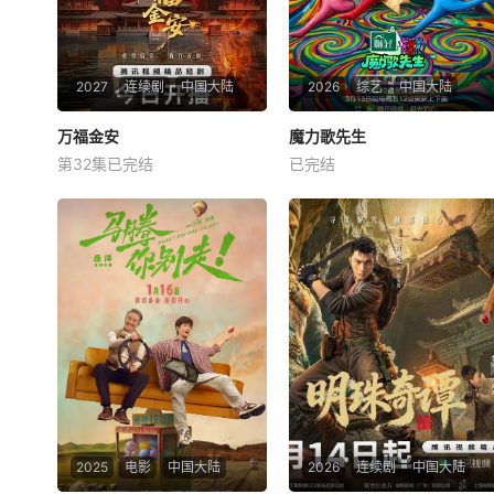
2027
连续剧
中国大陆
2026
综艺
中国大陆
万福金安
万福金安
魔力歌先生
魔力歌先生
第32集已完结
已完结
方瑾
赵华为
吴曼思
李维嘉
杨迪
大张伟
皇后顾清遭害葬身火海，魂穿
来自各行各业、不同身份年龄
为尚衣局婢女凤卿。为护妹妹
的魔力sir正式集结！进阶舞台
顾婉、查找真凶，她以婢女之
考核已就位，竞逐魔力歌的极
身周旋于一众嫔妃之间，更联
致演绎，在欢乐解压、魔力开
合太医弟弟顾玹智斗后宫各方
唱的氛围里，共同诞生年度魔
势力，于九重宫阙步步为营，
力歌先生，一段充满未知与惊
与帝王萧骆的羁绊也在交锋中
喜的音乐旅程就此开启【嘿叭
悄然重续【嘿叭电影
电影-高清视频
2025
电影
中国大陆
2026
连续剧
中国大陆