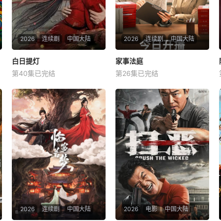
2026
连续剧
中国大陆
2026
连续剧
中国大陆
白日提灯
白日提灯
家事法庭
家事法庭
第40集已完结
第26集已完结
迪丽热巴
陈飞宇
魏哲鸣
龚俊
任敏
黄璐
改编自黎青燃小说《白日提
青年法官沈谢秩携手律师秦
灯》。 天赋卓然的鬼王贺
睿，与舒静、胡艾溪、陈向辉
思慕，在休
等法律同侪深入基层工作，为
人民群众解决亲子矛盾、婚姻
困境等纷繁的社会、家庭问
题；在一桩桩案件中，秉持法
律无情人有情的原则，践行初
心使命、坚守法治信仰的
2026
连续剧
中国大陆
2026
电影
中国大陆