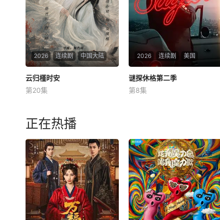
度，呈现当代中国农业的蓬
漫画《我的螃蟹小
2026
连续剧
中国大陆
2026
连续剧
美国
云归槿时安
云归槿时安
谜探休格第二季
谜探休格第二季
第20集
第8集
张景昀
胡亦瑶
科林·法瑞尔
萨莎·卡莱
讲述了黎安城大郡主棠溪槿与
《谜探休格》以当代视角重新
烈云峥之间曲折动人的情感，
演绎了文学、电影和电视史上
正在热播
以及他们在复杂局势中坚守初
最受欢迎且意义重大的题材之
心、勇敢面对困难的爱情故
一——私家侦探故事
事。通过剧中主人公在成长的
道路上，经历复杂的人物关系
和情感变化，无论命运如何捉
弄，真正的力量皆来