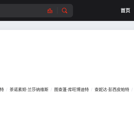
首页
特
/
茶诺素妲·兰莎纳维斯
/
图查蓬·库旺博迪特
/
查妮达·彭西皮帕特
/