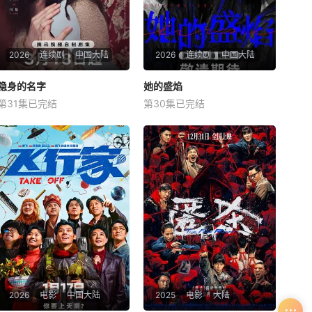
2026
连续剧
中国大陆
2026
连续剧
中国大陆
隐身的名字
隐身的名字
她的盛焰
她的盛焰
第31集已完结
第30集已完结
倪妮
闫妮
刘雅瑟
马思纯
宁理
袁姗姗
本剧改编自豆瓣阅读连载小说
三年前，数学天才饶雨瓷被闺
《隐身的名字》，作者易难
蜜兼创业合伙人白靓靓设计构
【嘿叭电影-高清视频免费在
陷，因‘药物成瘾’袭击母亲，被
线观看】
家人强制送进了心康治疗中心
接受治疗，而白靓靓靠卖掉两
人创办的公司，成为历森集团
的高管。亲情、友情、爱情、
事业悉数从她的
2026
电影
中国大陆
2025
电影
大陆