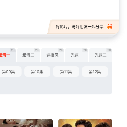
好影片，与好朋友一起分享
20
20
20
20
20
超清一
超清二
速播风
光速一
光速二
第09集
第10集
第11集
第12集