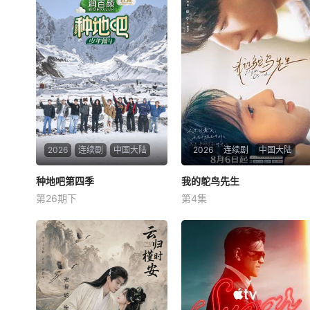
2026
连续剧
中国大陆
2026
连续剧
中国大陆
种地吧第四季
种地吧第四季
我的鸵鸟先生
我的鸵鸟先生
第26期下
第4集
未知
苏晓彤
何洛洛
方晓东
十个勤天从后陡门出发，深入
本剧改编自含胭的同名小说，
中国最具特色的农业产区！秉
讲述了邻家女孩庞倩（苏晓彤
持着“见天地之广阔，解民生
饰）与童年时因一场意外落下
之多艰”的信念，以青年之
身体残缺的少年顾铭夕（何洛
力，担新农人之责【嘿叭电
洛 饰）的成长印记与深深联
影-热播电视剧免费在线观
结。两人在命运波折中相互救
看】展现真实劳作的热血与温
赎、彼此成长，最终通过一本