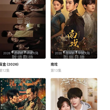
2026
连续剧
中国大陆
2026
连续剧
中国大陆
盲盒 (2026)
盲盒 (2026)
南戏
南戏
第12集
第13集
于雯
王艺哲
王泓鑫
张景昀
赵奂然
吉舒亦
五个相互独立，又彼此呼应的
军阀混战的民国奉城，玉佛头
故事——用一场精心策划的
离奇失窃，戏班主横尸戏台，
“夏令营”完成复仇的受害者；
将冷血少帅许又安与昆曲名伶
临终前与遗憾和解的“无用之
荣筱楠推向不死不休的对立绝
人”；共享同一具躯体的人格
境。而他们不知，对方正是自
“刮刮乐”；病床前不离不弃的
己苦寻多年的患难“兄弟”。富
“紧急联络人”；产后抑郁中自
商之女江春儿，本与许又安定