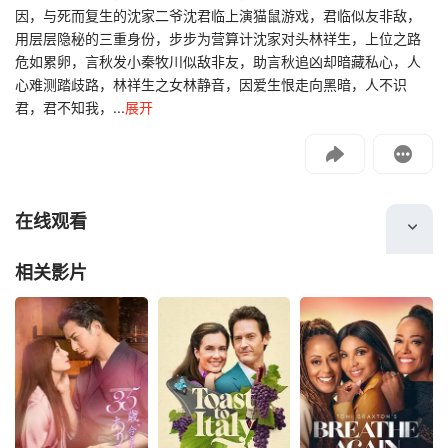
因，与死而复生的沈家二爷沈君临上演猫鼠游戏，君临似友非敌，
用层层隐秘的三重身份，步步为营算计沈家对头林祥生，上位之路
危如累卵，言秋发小秦牧川似敌非友，助言秋追凶却暗藏私心，人
影片报错
心难测踏歧路，林祥生之女林静音，因爱生恨走向黑暗，人不识
如遇无法播放请提交给我们
君，君不知我，...
展开
投屏到电视
教程：把手机影片投到电视上播放
在线观看
相关影片