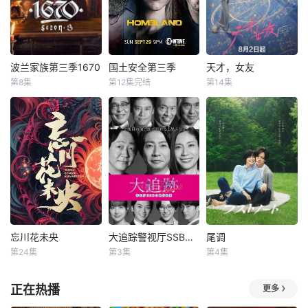
牵引出“婴胎报
流放，楚父以死鸣
仇”，“娘娘索命”等
冤。楚家大小姐楚
一连串妖异事件，
梓鸢带着滔天恨
张天盛虽被种种诡
意，在屠刀落地的
怪幻象阻碍，却坚
瞬间，灵魂跨越千
波兰家族第三季1670
国土安全第三季
天才，女友
波兰家族第三季1670
国土安全第三季
天才，女友
信这是藏在迷信后
年，附身到了与她
第8集
第12集完结
第14集
未知
克莱尔·丹尼斯
田曦薇
胡一天
的人为诡计，勇于
容貌一模一样的女
曼迪·帕廷金
赖伟明
向封建传统宣战，
大学生——楚长歌
The renewal was
技巧
如遇视频无法播放或加载速度慢，可尝试切换播放节点
戴米恩·路易斯
敢于破除
的身上。
first spotted by th
根据素光同同名小
e account Kino Al
于2013年9月29日
说改编。江逾白长
ert PL after they n
播出的《国土》第
大以后，林知夏忽
oted that the serie
三季将紧承上季末
然对他说：“江逾
s had appl
的悲惨结尾，由Ca
白，我喜欢你，哲
rrie (Claire Danes
学和生物学意义上
饰演) 和 Saul (Ma
的喜欢。”那个夜
ndy Patinkin饰演)
晚，他脸颊微热，
收拾CIA残局及处
还听见自己加速的
忘川花未央
大追踪警视厅SSBC强行犯系第二季
尾调
忘川花未央
大追踪警视厅SSBC强行犯系第二季
尾调
理善后工作展开
心跳声……
第24集
第3集
第4集
李若天
张悦楠
大森南朋
内田有纪
黄志玮
相叶雅纪
寺西拓人
正在热播
更多
松下奈绪
花未央除妖唤醒簪
49岁、历经人生酸