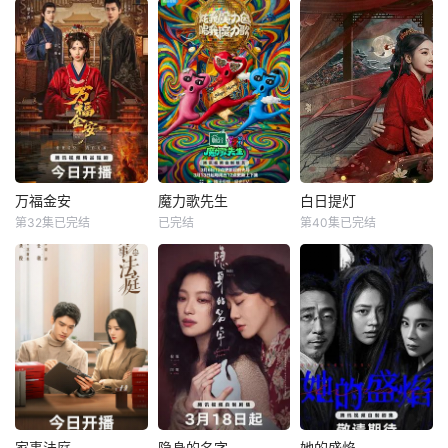
中战神百里忘川元
在第二季中，作为
甜苦辣而追求现状
神，二人共感相
现代刑侦关键力量
稳定的职场女性一
连，一同寻仙草修
的【警视厅SSBC
濑葵（内田有纪
复肉身。未央动
强行犯系】面前，
饰），与因家庭环
心，却不知自身是
将出现比前作更加
境被迫放弃梦想、
身负玄鸟之力的夜
棘手、更加难以攻
压抑自我生活的30
族公主，前世相恋
破的恶性犯罪案
岁青年樋口澄晴
遭他任务背叛。魔
件。随着高度保密
（寺西拓人 饰）意
蛟凤无尘从中挑
的通讯应用程序、
外相遇【嘿叭电影-
拨，二人忆起过往
利用AI进行的伪装
热播综艺免费在线
万福金安
魔力歌先生
白日提灯
解开误会，携手御
操作等手段不断出
观看】
万福金安
魔力歌先生
白日提灯
敌。忘川耗元神
现，犯罪也变得更
第32集已完结
已完结
第40集已完结
方瑾
赵华为
李维嘉
杨迪
迪丽热巴
加巧妙
吴曼思
大张伟
陈飞宇
魏哲鸣
皇后顾清遭害葬身
来自各行各业、不
改编自黎青燃小说
火海，魂穿为尚衣
同身份年龄的魔力s
《白日提灯》。
局婢女凤卿。为护
ir正式集结！进阶
天赋卓然的鬼王
妹妹顾婉、查找真
舞台考核已就位，
贺思慕，在休
凶，她以婢女之身
竞逐魔力歌的极致
周旋于一众嫔妃之
演绎，在欢乐解
间，更联合太医弟
压、魔力开唱的氛
弟顾玹智斗后宫各
围里，共同诞生年
方势力，于九重宫
度魔力歌先生，一
家事法庭
隐身的名字
她的盛焰