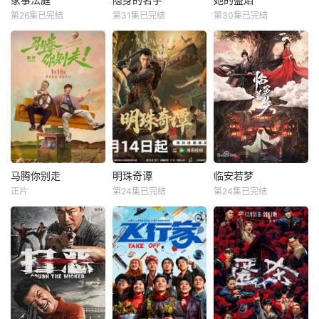
家事法庭
隐身的名字
她的盛焰
阙步步为营，与帝
段充满未知与惊喜
第26集已完结
第31集已完结
第30集已完结
龚俊
任敏
倪妮
闫妮
马思纯
宁理
王萧骆的羁绊也在
的音乐旅程就此开
黄璐
刘雅瑟
袁姗姗
交锋中悄然重续
启【嘿叭电影-高清
【嘿叭电影
视频
青年法官沈谢秩携
本剧改编自豆瓣阅
三年前，数学天才
手律师秦睿，与舒
读连载小说《隐身
饶雨瓷被闺蜜兼创
静、胡艾溪、陈向
的名字》，作者易
业合伙人白靓靓设
辉等法律同侪深入
难【嘿叭电影-高清
计构陷，因‘药物成
基层工作，为人民
视频免费在线观
瘾’袭击母亲，被家
群众解决亲子矛
看】
人强制送进了心康
盾、婚姻困境等纷
治疗中心接受治
繁的社会、家庭问
疗，而白靓靓靠卖
题；在一桩桩案件
掉两人创办的公
马腾你别走
明珠奇谭
临安若梦
马腾你别走
明珠奇谭
临安若梦
中，秉持法律无情
司，成为历森集团
正片
第24集已完结
第24集已完结
林更新
李幼斌
肖顺尧
张芷溪
赵弈钦
胡亦瑶
人有情的原则，践
的高管。亲情、友
宋茜
李艺彤
白川
行初心使命、坚守
情、爱情、事业悉
法治信仰的
数从她的
没钱没爱还没心没
一双绣花鞋拉开了
出品公司：中视天
肺的马腾（林更新
文物专家陈友熙的
鸿 开机时间：
饰）人近中年一事
冒险序幕，四人冒
7月末
无成，是旁人眼里
险队在寻找灵霄珠
公认的“废柴”！钢
的路上数次与盗墓
厂退休骨干老林
团伙展开斗争。在