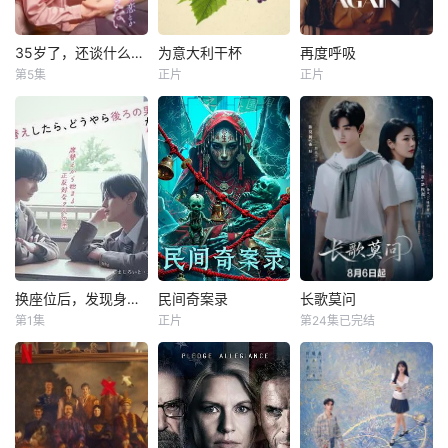
35岁了，还谈什么恋爱
为意大利干杯
再度呼吸
35岁了，还谈什么恋爱
为意大利干杯
再度呼吸
第5集
正片
正片
石黑英雄
托里·德维托
唐妮·布蕾斯顿
入来茉里
威尔·坎普
艾森斯·阿特金斯
莉莉·奈特
到了这个年纪，已
暂无简介
经不会向男人寻求
珍妮去意大利旅
什么童话了。木元
行，为她姐姐的婚
茉莉子，35岁，单
礼买了一瓶特别的
身，职业是自由撰
葡萄酒。她遇到了
稿人。她偶然进了
Arrigo，也在寻找
一家小料理店，与
著名的“爱情酒”,他
店主森原先生一拍
们一起寻找自己的
即合，度过了一个
爱情。
换座位后，发现身后的男生好像喜欢我
民间奇案录
长歌莫问
换座位后，发现身后的男生好像喜欢我
民间奇案录
长歌莫问
久违的激情夜晚。
第1集
正片
第24集已完结
小西咏斗
古斌
盛冠森
蔡正杰
杨子菲
当然，她既没有心
元之介
张雪菡
王坤炎
力与萍水相逢的男
人谈恋
“我喜欢你，从很早
患有妄想症的警察
千年前，雍国泥塑
以前就开始了【嘿
张天盛遇上一起离
世家楚门因进贡的
叭电影-高清视频免
奇的神像杀人事
“十二生肖”离奇流
费在线观看】”
件，勘案过程中，
血炸裂，惨遭满门