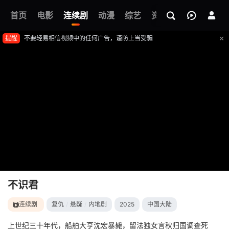
首页
电影
连续剧
动漫
综艺
资讯
不识君
提醒
不要轻易相信视频中的任何广告，谨防上当受骗
不识君
连续剧
复仇
/
悬疑
/
内地剧
2025
中国大陆
上世纪三十年代，船舶大亨沈宏暴毙，留法独女言秋归国调查死