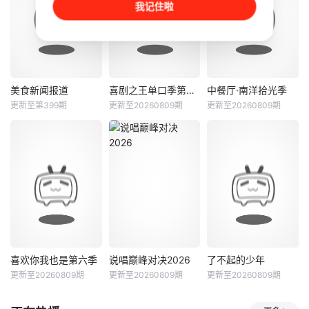
我记住啦
题，聚焦真诚直白
方式道出頑疾成
看】一季，新玩
的新式恋爱，告别
因、病理機制、最
法，厨艺展示全新
无效拉扯，走进心
新治療方案和預防
升级！厨神级的美
动小屋，见证单身
方法【嘿叭电影-热
味将持续上演，每
青年之间萌生的浪
播电影免费在线观
一道都值得期待，
漫情愫【嘿叭电影-
看】譚俊彥、陳曉
已经盼着开宴瞬间
热播综艺免费在线
華、林秀怡、梁凱
的美味暴击了！
美食新闻报道
喜剧之王单口季第三季
中餐厅·南洋拾光季
美食新闻报道
喜剧之王单口季第三季
中餐厅·南洋拾光季
观看】
晴化身「重症調查
更新至第399期
更新至20260809期
更新至20260809期
黄婉曼
蔡雪莹
庞博
郭麒麟
黄晓明
王俊凯
科」調查員，四出
倪嘉雯
黄渤
昆凌
搜羅線索、證物、
證人，務求
香港匯聚環球美
节目将延续从小人
.【嘿叭电影-1080
食，特色佳餚、貼
物到喜剧之王的故
P资源免费观看，
地料理受到識飲識
事，汇聚来自全国
无广告，不卡顿】..
食之人的密切關
各地脱口秀俱乐部
注！黃婉曼、蔡雪
的优秀单口喜剧演
瑩、倪嘉雯、黃嘉
员和漫才组合。每
雯、廖慧儀、伍倩
一位“小人物”都将
彤等美食主播、主
带着真实感与鲜活
持，緊貼最新飲食
的生命力站上舞
喜欢你我也是第六季
说唱巅峰对决2026
了不起的少年
喜欢你我也是第六季
说唱巅峰对决2026
了不起的少年
情報與優惠，深入
台，他们不设限不
更新至20260809期
更新至20260809期
更新至20260809期
辰亦儒
何浩楠
严浩翔
谢帝
未知
了解滋味背後的故
被定义，在喜剧的
孔雪儿
艾热
事。從不同平台網
世界里野蛮生长，
中国首档青少年创