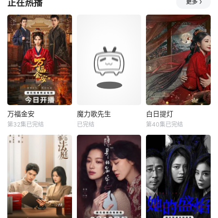
正在热播
更多
羅超人氣食店
成为独一
#2026爱桃综快乐
#2026爱桃综快乐
造力文化科普传承
不重样# #2026爱
不重样# #说唱十
创新综艺《了不起
奇艺新生片单# #
周年巅峰对决#全
的少年》，以“非遗
喜欢你我也是# 第
新升级归来，这次
不老，文明永续”为
六季暖心回归！恋
不止比技术，更要
第一季核心主题，
综IP携“恋爱旅行
玩灵魂共振！最顶
下设“了不起的非
季”而来，单身男女
的舞台+最真的故
遗”“了不起的练习
嘉宾将在山河湖海
事，让每个beat都
生”“了不起的挑战”
间旅行、深化爱
成为年轻态度的发
三大特色板块。节
意、了解彼此，一
生器【嘿叭电影-为
目打破传统科普边
起期待这场旅途中
您提供最新的高清
界，将国家级非
万福金安
魔力歌先生
白日提灯
的心动与
视觉盛宴】十
万福金安
魔力歌先生
白日提灯
第32集已完结
已完结
第40集已完结
方瑾
赵华为
李维嘉
杨迪
迪丽热巴
吴曼思
大张伟
陈飞宇
魏哲鸣
皇后顾清遭害葬身
来自各行各业、不
改编自黎青燃小说
火海，魂穿为尚衣
同身份年龄的魔力s
《白日提灯》。
局婢女凤卿。为护
ir正式集结！进阶
天赋卓然的鬼王
妹妹顾婉、查找真
舞台考核已就位，
贺思慕，在休
凶，她以婢女之身
竞逐魔力歌的极致
周旋于一众嫔妃之
演绎，在欢乐解
间，更联合太医弟
压、魔力开唱的氛