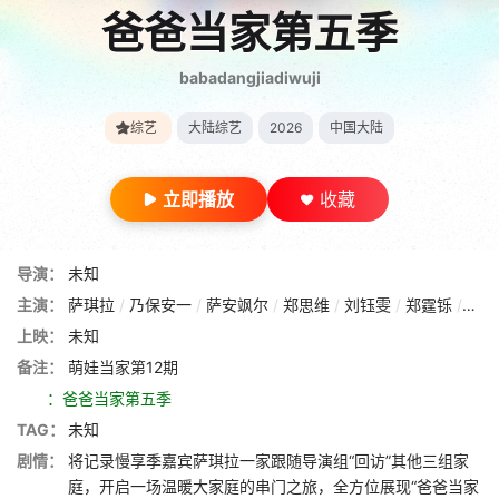
爸爸当家第五季
babadangjiadiwuji
综艺
大陆综艺
2026
中国大陆
立即播放
收藏
导演：
未知
主演：
萨琪拉
/
乃保安一
/
萨安飒尔
/
郑思维
/
刘钰雯
/
郑霆铄
/
郑锦
上映：
未知
备注：
萌娃当家第12期
：爸爸当家第五季
TAG：
未知
剧情：
将记录慢享季嘉宾萨琪拉一家跟随导演组“回访”其他三组家
庭，开启一场温暖大家庭的串门之旅，全方位展现“爸爸当家