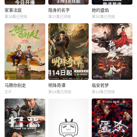
弟顾玹智斗后宫各
围里，共同诞生年
方势力，于九重宫
度魔力歌先生，一
家事法庭
隐身的名字
她的盛焰
家事法庭
隐身的名字
她的盛焰
阙步步为营，与帝
段充满未知与惊喜
第26集已完结
第31集已完结
第30集已完结
龚俊
任敏
倪妮
闫妮
马思纯
宁理
王萧骆的羁绊也在
的音乐旅程就此开
黄璐
刘雅瑟
袁姗姗
交锋中悄然重续
启【嘿叭电影-高清
【嘿叭电影
视频
青年法官沈谢秩携
本剧改编自豆瓣阅
三年前，数学天才
手律师秦睿，与舒
读连载小说《隐身
饶雨瓷被闺蜜兼创
静、胡艾溪、陈向
的名字》，作者易
业合伙人白靓靓设
辉等法律同侪深入
难【嘿叭电影-高清
计构陷，因‘药物成
基层工作，为人民
视频免费在线观
瘾’袭击母亲，被家
群众解决亲子矛
看】
人强制送进了心康
盾、婚姻困境等纷
治疗中心接受治
繁的社会、家庭问
疗，而白靓靓靠卖
题；在一桩桩案件
掉两人创办的公
马腾你别走
明珠奇谭
临安若梦
马腾你别走
明珠奇谭
临安若梦
中，秉持法律无情
司，成为历森集团
正片
第24集已完结
第24集已完结
林更新
李幼斌
肖顺尧
张芷溪
赵弈钦
胡亦瑶
人有情的原则，践
的高管。亲情、友
宋茜
李艺彤
白川
行初心使命、坚守
情、爱情、事业悉
法治信仰的
数从她的
没钱没爱还没心没
一双绣花鞋拉开了
出品公司：中视天
肺的马腾（林更新
文物专家陈友熙的
鸿 开机时间：
饰）人近中年一事
冒险序幕，四人冒
7月末
无成，是旁人眼里
险队在寻找灵霄珠
公认的“废柴”！钢
的路上数次与盗墓