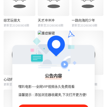
综艺玩很大
天才冲冲冲
一路向海的少年
综艺玩很大
天才冲冲冲
一路向海的少年
更新至20260808期
更新至20260808期
更新至20260809期
吴宗宪
林柏昇
吴宗宪
徐乃麟
朱志鑫
张泽禹
曾国城
张极
《综艺玩很大》是
三立电视与台湾电
《天才GO GO
节目将5位少年空
视公司联合监制及
GO》是华视的大型
投至离海最远的大
首播的外景节目，
益智遊戲节目，20
陆腹地，他们只有
2014年7月19日起
03年5月23日开
一辆车和一车椰子
于台视主频、台视
播，主持人是吴宗
们，通过在途径补
HD台首播，2014
宪，2004年3月19
给站完成挑战任
年7月20日起于三
日停播 2004
务，获取里程盲
立都会台首播，主
年3月26日《天才
盒，一路向海，最
公告内容
持人为吴宗宪及Ki
GO GO GO》改版
终解锁终极目标地
心动的信号第九季
重症解密
一饭封神2
心动的信号第九季
重症解密
一饭封神2
d。主持人之一Kid
为《天才向前
【嘿叭电影-热播电
更新至20260809期
更新至10期
更新至20260809期
嘿叭电影---全网VIP视频永久免费观看
代旭
杜海涛
谭俊彦
陈晓华
谢霆锋
张勇
从首集
冲》，製作班底不
影免费在线观看】
薛凯琪
林秀怡
郑永麒
这不仅是档公路远
温馨提示 : 添加浏览器收藏夹,下次打开更方便!
行节目，更
节目以“坦荡心动，
節目鎖定不同重
新【嘿叭电影-热播
爱意直行”为核心主
症，以深入淺出的
电影免费在线观