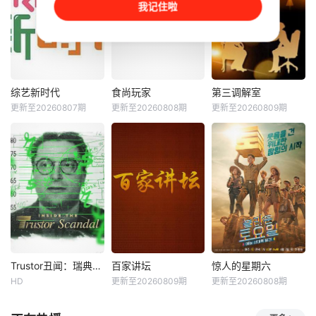
我记住啦
秀节目，由于美人
戲】點選以下連結
出名及最有特色的
与蔡昌宪、许志豪
訂閱，精采影音不
人和事。在台湾长
联合主持，怡佳娱
漏接！ https://goo.
大的节目主持人小
乐制作，制作人为
gl/tFFawX
马,用台湾人的角度,
张玉川、谢孟芬，
探索和纪录最真,最
2010年11月7日开
特别的台湾
播。三立台湾台每
综艺新时代
食尚玩家
第三调解室
综艺新时代
食尚玩家
第三调解室
周日18：30~20：
更新至20260807期
更新至20260808期
更新至20260809期
谢炘昊
陈秉立
钟欣愉
颜永烈
刘佳
小河
00播出，当日22：
黄瑜娴
谢炘昊
张嘉益
00~2
节目内容由主
鬼马搞怪的浩
第三调解室，说
持人挑战各行各业
角翔起、莎莎及其
法，说理，说亲
的好手们，进行真
他主持人，以轻松
情。第三调解室是
枪实弹的对决。每
有趣、非一般的旅
国内第一档具有法
集由浩角翔起独自
游方式，带你游遍
律效力的排解矛
或搭配人数不等的
世界各地！不管是
盾、化解纠纷的电
来宾，进行当集任
奢侈豪华团或讲求
视节目。 节目将司
务挑战，并在节目
经济的自助行，玩
法局的人民调解
最后由任务委托
家们的独特玩法，
室，公安局的联合
Trustor丑闻：瑞典金融案内幕
百家讲坛
惊人的星期六
Trustor丑闻：瑞典金融案内幕
百家讲坛
惊人的星期六
人、指导教练或老
绝对是你的最佳旅
调解室，人民法院
HD
更新至20260809期
更新至20260808期
未知
易中天
于丹
申东烨
李惠利
师判定是否完成任
游指南
的庭前调解室搬进
王立群
郑韩海
务挑战
演播室。对百姓生
网飞投资了两部新