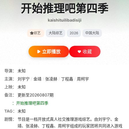
开始推理吧第四季
kaishituilibadisiji
综艺
大陆综艺
2026
中国大陆
立即播放
收藏
导演：
未知
主演：
刘宇宁
/
金靖
/
张凌赫
/
丁程鑫
/
周柯宇
上映：
未知
备注：
更新至20260807期
：开始推理吧第四季
TAG：
未知
剧情：
节目是一档开放式真人社交推理游戏综艺。由刘宇宁、金
靖、张凌赫、丁程鑫、周柯宇组成的玩家团将共同进入游戏