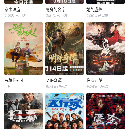
弟顾玹智斗后宫各
围里，共同诞生年
方势力，于九重宫
度魔力歌先生，一
家事法庭
隐身的名字
她的盛焰
家事法庭
隐身的名字
她的盛焰
阙步步为营，与帝
段充满未知与惊喜
第26集已完结
第31集已完结
第30集已完结
龚俊
任敏
倪妮
闫妮
马思纯
宁理
王萧骆的羁绊也在
的音乐旅程就此开
黄璐
刘雅瑟
袁姗姗
交锋中悄然重续
启【嘿叭电影-高清
【嘿叭电影
视频
青年法官沈谢秩携
本剧改编自豆瓣阅
三年前，数学天才
手律师秦睿，与舒
读连载小说《隐身
饶雨瓷被闺蜜兼创
静、胡艾溪、陈向
的名字》，作者易
业合伙人白靓靓设
辉等法律同侪深入
难【嘿叭电影-高清
计构陷，因‘药物成
基层工作，为人民
视频免费在线观
瘾’袭击母亲，被家
群众解决亲子矛
看】
人强制送进了心康
盾、婚姻困境等纷
治疗中心接受治
繁的社会、家庭问
疗，而白靓靓靠卖
题；在一桩桩案件
掉两人创办的公
马腾你别走
明珠奇谭
临安若梦
马腾你别走
明珠奇谭
临安若梦
中，秉持法律无情
司，成为历森集团
正片
第24集已完结
第24集已完结
林更新
李幼斌
肖顺尧
张芷溪
赵弈钦
胡亦瑶
人有情的原则，践
的高管。亲情、友
宋茜
李艺彤
白川
行初心使命、坚守
情、爱情、事业悉
法治信仰的
数从她的
没钱没爱还没心没
一双绣花鞋拉开了
出品公司：中视天
肺的马腾（林更新
文物专家陈友熙的
鸿 开机时间：
饰）人近中年一事
冒险序幕，四人冒
7月末
无成，是旁人眼里
险队在寻找灵霄珠
公认的“废柴”！钢
的路上数次与盗墓