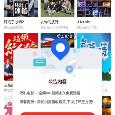
拜托了冰箱2
友你的旅行
J Music
拜托了冰箱2
友你的旅行
J Music
更新至第83期
更新至20260809期
更新至第116期
金圣柱
安贞焕
白鸿强
炎明熹
黎范明君
该节目网罗了
《劲歌》寿终
谢黄隆
两位白汤匙主厨出
正寝，据 TVB mus
演，节目的宗旨是
越南新生代组合UP
ic group 宣传，TV
要利用冰箱内现有
RIZE开启为期10天
B 新音乐节目名为
的食材，展开时限
的中国湖南深度旅
《J Music》，5 月
为15分钟的料理对
程，10天时间里他
28 日起逢星期日晚
决；卷土重来的
们走过湖南的长
10:30 于翡翠台播
《拜托了冰箱》由
沙、醴陵、湘潭、
放，当中还为该台
元老团队成员再度
岳阳、常德、张家
力捧歌手炎明熹设
公告内容
携手合作，保留节
界、芙蓉镇等7座
专属环节「
超级红人榜
饥饿游戏
台湾第一等
超级红人榜
饥饿游戏
台湾第一等
目原创性的同时加
城市。他们需要完
更新至20260809期
更新至20260809期
更新至第20260809期
嘿叭电影---全网VIP视频永久免费观看
于美人
蔡昌宪
孙协志
王仁甫
小马
入新颖变化，希望
成各类特色在地挑
许志豪
许孟哲
给观众们
战，以此兑换独一
温馨提示 : 添加浏览器收藏夹,下次打开更方便!
《台湾第一
份的湖南本土纪
《超级红人榜》是
史上最餓劣的
等》为大家发掘台
三立电视的歌唱选
食境節目【飢餓遊
湾的最新奇有趣,最