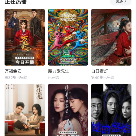
正在热播
更多
活中遇到的各种
的瑞典电影——包
《百家讲坛》是中
这是一档结合音乐
括由卡琳·af·克林伯
央电视台科教频道
+美食+答题的新综
格和特蕾莎·奥尔登
（CCTV-10）200
艺。由申东烨、SH
拍摄的纪录片《信
1年7月9日开播的
INee Key，李惠
任者》,讲述了瑞典
讲座式栏目，栏目
利、朴娜莱文世
最臭名昭著的生态
宗旨为建构时代常
允、韩海担任固定
犯罪之一。在这
识，享受智慧人
成员。节目设定是
里，约阿希姆·波塞
生。选择观众最感
一群人在市场听
纳站出来，用他自
兴趣、最前沿、最
歌，音乐打断后猜
己的话讲述了关于
吸引人的选题。追
下一句歌词，答对
托拉斯丑闻的故
求学术创新，鼓励
获得美食
万福金安
魔力歌先生
白日提灯
思想个性，强调雅
万福金安
魔力歌先生
白日提灯
第32集已完结
已完结
第40集已完结
方瑾
赵华为
李维嘉
杨迪
迪丽热巴
吴曼思
大张伟
陈飞宇
魏哲鸣
皇后顾清遭害葬身
来自各行各业、不
改编自黎青燃小说
火海，魂穿为尚衣
同身份年龄的魔力s
《白日提灯》。
局婢女凤卿。为护
ir正式集结！进阶
天赋卓然的鬼王
妹妹顾婉、查找真
舞台考核已就位，
贺思慕，在休
凶，她以婢女之身
竞逐魔力歌的极致
周旋于一众嫔妃之
演绎，在欢乐解
间，更联合太医弟
压、魔力开唱的氛