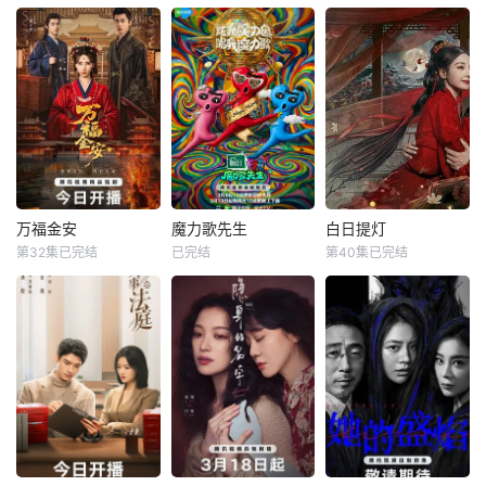
秀，8位单身青年
芒果TV现场直播
由湖南卫视、芒果
携长辈开启13天寻
TV、小芒联合出品
爱之旅。以青年心
的青春合伙人开店
动为主线、长辈陪
创业真人秀。此
伴为辅线，纪实记
次，合伙人们将进
录约会相处点滴，
一步深入更全面真
融合心动氛围感、
实的经营生态，全
家庭温情与现实婚
力助推国货出海，
恋视角，呈现兼具
打造汇聚中国品牌
浪漫与烟火气的双
的特色门店，从巴
万福金安
魔力歌先生
白日提灯
向寻爱故
黎到伦敦，从深度
万福金安
魔力歌先生
白日提灯
筹备到
第32集已完结
已完结
第40集已完结
方瑾
赵华为
李维嘉
杨迪
迪丽热巴
吴曼思
大张伟
陈飞宇
魏哲鸣
皇后顾清遭害葬身
来自各行各业、不
改编自黎青燃小说
火海，魂穿为尚衣
同身份年龄的魔力s
《白日提灯》。
局婢女凤卿。为护
ir正式集结！进阶
天赋卓然的鬼王
妹妹顾婉、查找真
舞台考核已就位，
贺思慕，在休
凶，她以婢女之身
竞逐魔力歌的极致
周旋于一众嫔妃之
演绎，在欢乐解
间，更联合太医弟
压、魔力开唱的氛
弟顾玹智斗后宫各
围里，共同诞生年