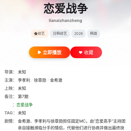
恋爱战争
lianaizhanzheng
综艺
日韩综艺
2026
韩国
立即播放
收藏
导演：
未知
主演：
李孝利
/
徐章勋
/
金希澈
上映：
未知
备注：
第7期
：恋爱战争
TAG：
未知
剧情：
金希澈、李孝利与徐章勋担任固定MC，由“恋爱高手”主持团
亲自接触濒临分手的情侣，代替他们进行协商并做出最终抉