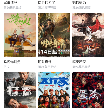
方势力，于九重宫
度魔力歌先生，一
家事法庭
隐身的名字
她的盛焰
家事法庭
隐身的名字
她的盛焰
阙步步为营，与帝
段充满未知与惊喜
第26集已完结
第31集已完结
第30集已完结
龚俊
任敏
倪妮
闫妮
马思纯
宁理
王萧骆的羁绊也在
的音乐旅程就此开
黄璐
刘雅瑟
袁姗姗
交锋中悄然重续
启【嘿叭电影-高清
【嘿叭电影
视频
青年法官沈谢秩携
本剧改编自豆瓣阅
三年前，数学天才
手律师秦睿，与舒
读连载小说《隐身
饶雨瓷被闺蜜兼创
静、胡艾溪、陈向
的名字》，作者易
业合伙人白靓靓设
辉等法律同侪深入
难【嘿叭电影-高清
计构陷，因‘药物成
基层工作，为人民
视频免费在线观
瘾’袭击母亲，被家
群众解决亲子矛
看】
人强制送进了心康
盾、婚姻困境等纷
治疗中心接受治
繁的社会、家庭问
疗，而白靓靓靠卖
题；在一桩桩案件
掉两人创办的公
马腾你别走
明珠奇谭
临安若梦
马腾你别走
明珠奇谭
临安若梦
中，秉持法律无情
司，成为历森集团
正片
第24集已完结
第24集已完结
林更新
李幼斌
肖顺尧
张芷溪
赵弈钦
胡亦瑶
人有情的原则，践
的高管。亲情、友
宋茜
李艺彤
白川
行初心使命、坚守
情、爱情、事业悉
法治信仰的
数从她的
没钱没爱还没心没
一双绣花鞋拉开了
出品公司：中视天
肺的马腾（林更新
文物专家陈友熙的
鸿 开机时间：
饰）人近中年一事
冒险序幕，四人冒
7月末
无成，是旁人眼里
险队在寻找灵霄珠
公认的“废柴”！钢
的路上数次与盗墓
厂退休骨干老林
团伙展开斗争。在