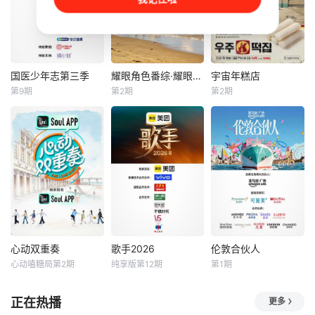
作方在分享节目海
日韩国时间晚7点
影-为您提供最新的
报时配文道：“准备
正式开播，首期嘉
高清视觉盛宴】他
好，Netflix即将面
宾为女团aespa成
甚至用糖果戒指求
临现实的考验。”
员宁艺卓（NINGNI
婚。但现在，在新
NG）【嘿叭电影-1
系列《嫁给哈利》
080P资源免费观
中，哈里·乔西已经
国医少年志第三季
耀眼角色番综·耀眼一夏
宇宙年糕店
国医少年志第三季
耀眼角色番综·耀眼一夏
宇宙年糕店
看，无广告，不卡
准备好了。在穿越
第9期
第2期
第2期
陈妍希
夏之光
关晓彤
李昀锐
李恩智
金美贤
顿
Netflix现实世界寻
高卿尘
毛俊杰
李泳知
找他的灵魂伴侣之
后（见：太热
四人集结，新程即
《耀眼一夏》是电
《Biong Biong地
启【嘿叭电影-热播
视剧《耀眼》售后
球游戏厅》衍生综
电视剧免费在线观
的毕业角色番综，
艺
看】和陈妍希、夏
由关晓彤、李昀
之光、高卿尘、李
锐、毛俊杰、边天
雅娟一起，走进中
扬、王翰闻、高秋
医的万千世界，从
梓原班主演齐聚录
草木到经络，从领
制。扎扎亭的老朋
悟到亲手实践。
友们陆续回来，大
心动双重奏
歌手2026
伦敦合伙人
心动双重奏
歌手2026
伦敦合伙人
家一起笑闹，一起
心动嗑糖局第2期
纯享版第12期
第1期
武艺
井胧
王铮亮
尚雯婕
张予曦
为那场筹备已久的
李佳琦
毕业联欢晚会亮灯
《心动双重奏》首
5月22日起，每周
正在热播
更多
开场。两
档代际交友真人
五19:30湖南卫视&
《伦敦合伙人》是