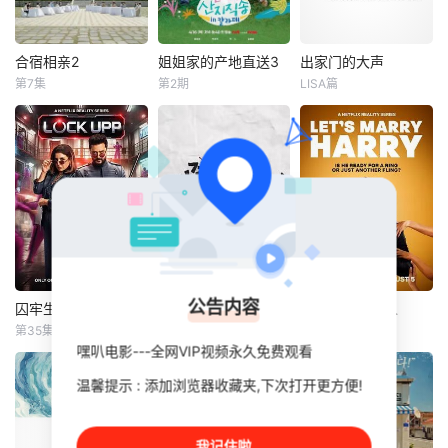
合宿相亲2
姐姐家的产地直送3
出家门的大声
合宿相亲2
姐姐家的产地直送3
出家门的大声
第7集
第2期
LISA篇
徐章勋
李枖原
廉晶雅
朴俊勉
姜大声
张贤胜
金曜汉
金珍荣
东永裴
10名想结婚的单身
已完成制作，进入
是一档与各种
男女和10名他们的
筹备阶段【嘿叭电
各样的嘉宾一起进
母亲一起合住了6
影-热播综艺免费在
行的户外脱口秀节
天5夜，为了“结婚”
线观看】预计将于
目。大声通过<出
的一个目标而奔跑
明年初开拍，并于
家门的大声>每集
【嘿叭电影-高清视
下半年播出。
都会与不同的嘉宾
频免费在线观看】
聊天，展现他们之
间特有的默契度，
公告内容
还计划到平时不经
囚牢生存战
虽然没准备什么菜第四季
哈利的绝配情人
囚牢生存战
虽然没准备什么菜第四季
哈利的绝配情人
常去的小区进行治
第35集
第12期
第7期
瑞提希·德希穆克
李泳知
Alexandra
愈出游【嘿叭电影-
嘿叭电影---全网VIP视频永久免费观看
法拉·可汗
Cooper
1080P
李泳知主持的韩国
温馨提示 : 添加浏览器收藏夹,下次打开更方便!
哈利·乔西
Netflix印度宣布即
网络综艺《虽然没
将推出真人秀节目
准备什么菜》第四
他调情、恋爱、勾
《Lock Up》。制
季已于2026年5月1
搭、分手【嘿叭电
我记住啦