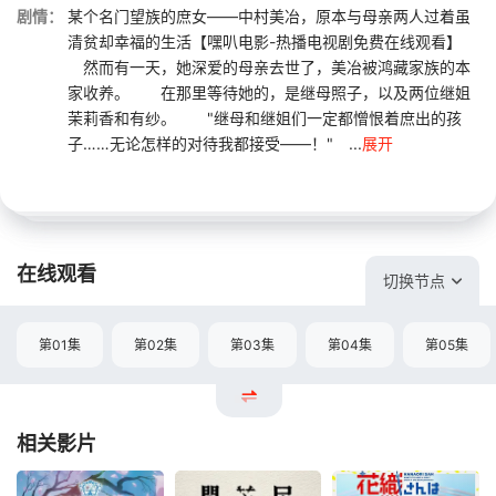
剧情：
某个名门望族的庶女——中村美冶，原本与母亲两人过着虽
清贫却幸福的生活【嘿叭电影-热播电视剧免费在线观看】
然而有一天，她深爱的母亲去世了，美冶被鸿藏家族的本
家收养。 在那里等待她的，是继母照子，以及两位继姐
茉莉香和有纱。 "继母和继姐们一定都憎恨着庶出的孩
子……无论怎样的对待我都接受——！" ...
展开
在线观看
切换节点
第01集
第02集
第03集
第04集
第05集
相关影片