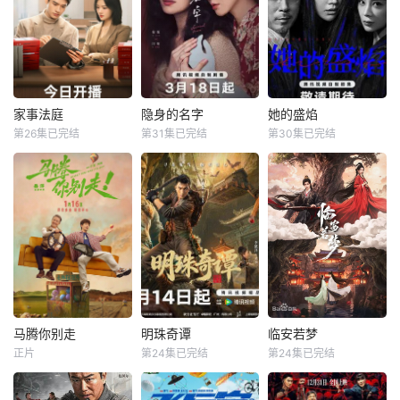
局婢女凤卿。为护
ir正式集结！进阶
天赋卓然的鬼王
妹妹顾婉、查找真
舞台考核已就位，
贺思慕，在休
凶，她以婢女之身
竞逐魔力歌的极致
周旋于一众嫔妃之
演绎，在欢乐解
间，更联合太医弟
压、魔力开唱的氛
弟顾玹智斗后宫各
围里，共同诞生年
方势力，于九重宫
度魔力歌先生，一
家事法庭
隐身的名字
她的盛焰
家事法庭
隐身的名字
她的盛焰
阙步步为营，与帝
段充满未知与惊喜
第26集已完结
第31集已完结
第30集已完结
龚俊
任敏
倪妮
闫妮
马思纯
宁理
王萧骆的羁绊也在
的音乐旅程就此开
黄璐
刘雅瑟
袁姗姗
交锋中悄然重续
启【嘿叭电影-高清
【嘿叭电影
视频
青年法官沈谢秩携
本剧改编自豆瓣阅
三年前，数学天才
手律师秦睿，与舒
读连载小说《隐身
饶雨瓷被闺蜜兼创
静、胡艾溪、陈向
的名字》，作者易
业合伙人白靓靓设
辉等法律同侪深入
难【嘿叭电影-高清
计构陷，因‘药物成
基层工作，为人民
视频免费在线观
瘾’袭击母亲，被家
群众解决亲子矛
看】
人强制送进了心康
盾、婚姻困境等纷
治疗中心接受治
繁的社会、家庭问
疗，而白靓靓靠卖
题；在一桩桩案件
掉两人创办的公
马腾你别走
明珠奇谭
临安若梦
马腾你别走
明珠奇谭
临安若梦
中，秉持法律无情
司，成为历森集团
正片
第24集已完结
第24集已完结
林更新
李幼斌
肖顺尧
张芷溪
赵弈钦
胡亦瑶
人有情的原则，践
的高管。亲情、友
宋茜
李艺彤
白川
行初心使命、坚守
情、爱情、事业悉