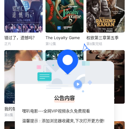
错过了，遗憾吗？
The Loyalty Game
权欲第三章第五季
错过了，遗憾吗？
The Loyalty Game
权欲第三章第五季
正片
第12集
第8集完结
庄达菲
王安宇
珍妮·古铁雷斯
伦敦·布朗·马尔科姆·M·梅斯
白客
杰里科·罗萨雷斯
卡南的举动彻底改
刚大学毕业的吴小
一群女人经营着一
变了托马斯家族的
北（庄达菲 饰）被
项独特的生意：引
命运。与此同时，
初恋男友李天昊
诱男人暴露他们的
尤尼克试图重夺他
（周澄奧 饰）断崖
不忠行为。她们最
在皇后区的立足之
式分手后陷入无尽
新的客户安娜与她
地，而布里兹的新
的情绪反扑。她沉
忠诚的丈夫过着看
毒品生意也逐渐成
溺于失恋的痛苦，
似完美的生活——
形。
公告内容
闺蜜米亚（赵佳丽
直到疑虑开始在她
饰）像救命的解
心中滋生。随着丈
我的鸵鸟先生
吾凰在上之凤御四方
盲盒 (2026)
我的鸵鸟先生
吾凰在上之凤御四方
盲盒 (2026)
嘿叭电影---全网VIP视频永久免费观看
药，一直陪在她身
夫开始扭曲她的认
第6集
第08集
第13集
苏晓彤
何洛洛
姜贞羽
赵一博
于雯
王艺哲
边。而后，她又阴
知，安娜与一位忠
温馨提示 : 添加浏览器收藏夹,下次打开更方便!
方晓东
邓孝慈
王泓鑫
差阳错先后与情场
诚度测试专家联