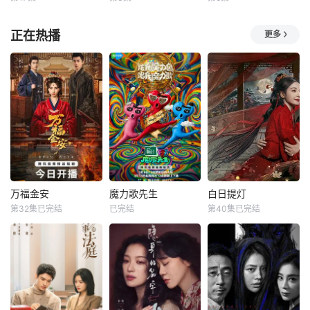
李汶翰
鹤男
Yujeen
桥本环奈
模式，以粗粝的90
女江春儿，本与许
李泊文
Aeiyapol
蔡钟协
年代质感为基调
又安定有婚约，却
正在热播
更多
Lekpittaya
钟情于
出身贫寒的酿酒师
在美容诊所高强
叶小唯遭遇爱人程
L【嘿叭电影-热播
度工作、身心俱疲
桉、恩师林晚媚的
电影免费在线观
的星野绿（桥本环
双重背叛。她从恨
看】ee-ith dreams
奈 饰），因诊所突
意中涅槃重生，借
of becoming a co
然倒闭而失业。在
私生女桑落的身份
ol indie rock musi
哥哥的建议下，她
入住程家。她步步
cian. Because of
来到已故祖母留下
为营，周旋在各怀
his complete disr
的海边别墅，开启
心思的豪门众人
了一段治愈身心的
间，引猎物上钩。
“人生假期”。
叶小唯的人生始于
在这里，她遇到了
万福金安
魔力歌先生
白日提灯
22岁的盛夏，终于
神秘别墅管理人西
万福金安
魔力歌先生
白日提灯
22岁的
上
第32集已完结
已完结
第40集已完结
方瑾
赵华为
李维嘉
杨迪
迪丽热巴
吴曼思
大张伟
陈飞宇
魏哲鸣
皇后顾清遭害葬身
来自各行各业、不
改编自黎青燃小说
火海，魂穿为尚衣
同身份年龄的魔力s
《白日提灯》。
局婢女凤卿。为护
ir正式集结！进阶
天赋卓然的鬼王
妹妹顾婉、查找真
舞台考核已就位，
贺思慕，在休
凶，她以婢女之身
竞逐魔力歌的极致