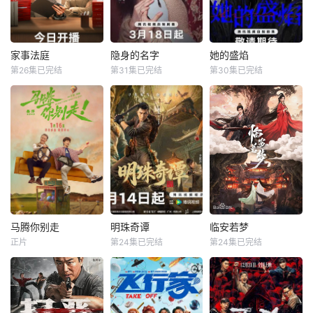
周旋于一众嫔妃之
演绎，在欢乐解
间，更联合太医弟
压、魔力开唱的氛
弟顾玹智斗后宫各
围里，共同诞生年
方势力，于九重宫
度魔力歌先生，一
家事法庭
隐身的名字
她的盛焰
家事法庭
隐身的名字
她的盛焰
阙步步为营，与帝
段充满未知与惊喜
第26集已完结
第31集已完结
第30集已完结
龚俊
任敏
倪妮
闫妮
马思纯
宁理
王萧骆的羁绊也在
的音乐旅程就此开
黄璐
刘雅瑟
袁姗姗
交锋中悄然重续
启【嘿叭电影-高清
【嘿叭电影
视频
青年法官沈谢秩携
本剧改编自豆瓣阅
三年前，数学天才
手律师秦睿，与舒
读连载小说《隐身
饶雨瓷被闺蜜兼创
静、胡艾溪、陈向
的名字》，作者易
业合伙人白靓靓设
辉等法律同侪深入
难【嘿叭电影-高清
计构陷，因‘药物成
基层工作，为人民
视频免费在线观
瘾’袭击母亲，被家
群众解决亲子矛
看】
人强制送进了心康
盾、婚姻困境等纷
治疗中心接受治
繁的社会、家庭问
疗，而白靓靓靠卖
题；在一桩桩案件
掉两人创办的公
马腾你别走
明珠奇谭
临安若梦
马腾你别走
明珠奇谭
临安若梦
中，秉持法律无情
司，成为历森集团
正片
第24集已完结
第24集已完结
林更新
李幼斌
肖顺尧
张芷溪
赵弈钦
胡亦瑶
人有情的原则，践
的高管。亲情、友
宋茜
李艺彤
白川
行初心使命、坚守
情、爱情、事业悉
法治信仰的
数从她的
没钱没爱还没心没
一双绣花鞋拉开了
出品公司：中视天
肺的马腾（林更新
文物专家陈友熙的
鸿 开机时间：