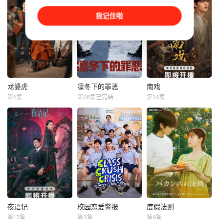
高手老
手，她们对
本剧改编自含胭的
改编自快看漫画作
五个相互独立，又
我记住啦
同名小说，讲述了
者嗷小泽的独家连
彼此呼应的故事
邻家女孩庞倩（苏
载漫画《吾凰在
——用一场精心策
晓彤 饰）与童年时
上》。 现代
划的“夏令营”完成
因一场意外落下身
复仇的受害者；临
体残缺的少年顾铭
终前与遗憾和解的
夕（何洛洛 饰）的
“无用之人”；共享
成长印记与深深联
同一具躯体的人格
结。两人在命运波
“刮刮乐”；病床前
龙婆虎
凛冬下的罪恶
南戏
龙婆虎
凛冬下的罪恶
南戏
折中相互救赎、彼
不离不弃的“紧急联
第5集
第26集已完结
第14集
查纳鹏·萨塔亚
张睿
吴昊宸
张景昀
赵奂然
此成长，最终通过
络人”；产后抑郁中
帕塔查雅·平莎莫
王大奇
吉舒亦
一本漫画《我的螃
自我摧毁的“影后
蟹小
龙婆和伙伴们意外
本剧讲述了90年代
军阀混战的民国奉
卷入一起钻石抢劫
末，怒河市刑侦支
城，玉佛头离奇失
案，成为警方怀疑
队在无普及监控、
窃，戏班主横尸戏
的对象【嘿叭电影-
无DNA鉴定技术的
台，将冷血少帅许
热播电影免费在线
支持下，通过摸
又安与昆曲名伶荣
观看】为了证明自
排、勘查等传统刑
筱楠推向不死不休
己的清白、挽回声
侦手段，接连破获
的对立绝境。而他
誉，他们踏上了一
数起重案要案的艰
们不知，对方正是
场惊险刺激、动作
难过程。案件设计
自己苦寻多年的患
夜语记
校园恋爱警报
度假法则
夜语记
校园恋爱警报
度假法则
不断的冒险之旅。
采用 “积案牵现案”
难“兄弟”。富商之
第17集
第3集
第6集