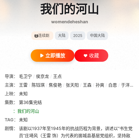
我们的河山
womendeheshan
连续剧
大陆
2025
中国大陆
立即播放
收藏
导演：
毛卫宁
/
侯京龙
/
王点
主演：
王雷
/
陈钰琪
/
焦俊艳
/
张天阳
/
王森
/
孙爽
/
白恩
/
于洋
/
李
上映：
未知
集数：
第36集完结
：我们的河山
TAG：
未知
剧情：
该剧以1937年至1945年的抗战历程为背景，讲述以“书生党
员”庄埼风（王雷 饰）为代表的崮城县基层党组织，坚持敌