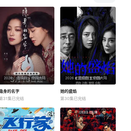
此次，合伙人们将进一步深入
更全面真实的经营生态，全力
助推国货出海，打造汇聚中国
品牌的特色门店，从巴黎到伦
敦，从深度筹备到
2026
连续剧
中国大陆
2026
连续剧
中国大陆
隐身的名字
隐身的名字
她的盛焰
她的盛焰
第31集已完结
第30集已完结
倪妮
闫妮
刘雅瑟
马思纯
宁理
袁姗姗
本剧改编自豆瓣阅读连载小说
三年前，数学天才饶雨瓷被闺
《隐身的名字》，作者易难
蜜兼创业合伙人白靓靓设计构
【嘿叭电影-高清视频免费在
陷，因‘药物成瘾’袭击母亲，被
线观看】
家人强制送进了心康治疗中心