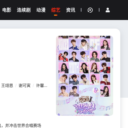
电影
连续剧
动漫
综艺
资讯
王翊恩
/
谢可寅
/
许馨文
/
徐艺洋
/
颜安
/
杨博睿
/
姚弛
/
余宇涵
出，并冲击世界合唱赛场