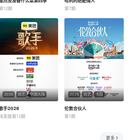
虽然没准备什么菜第四季
虽然没准备什么菜第四季
哈利的绝配情人
哈利的绝配情人
第12期
第7期
李泳知
Alexandra
Cooper
哈利·乔西
李泳知主持的韩国网络综艺
《虽然没准备什么菜》第四季
他调情、恋爱、勾搭、分手
已于2026年5月1日韩国时间
【嘿叭电影-为您提供最新的
晚7点正式开播，首期嘉宾为
高清视觉盛宴】他甚至用糖果
女团aespa成员宁艺卓（NING
戒指求婚。但现在，在新系列
NING）【嘿叭电影-1080P资
《嫁给哈利》中，哈里·乔西已
源免费观看，无广告，不卡顿
经准备好了。在穿越Netflix现
实世界寻找他的灵魂伴侣之后
（见：太热
2026
综艺
中国大陆
2026
综艺
大陆
歌手2026
歌手2026
伦敦合伙人
伦敦合伙人
纯享版第12期
第1期
王铮亮
尚雯婕
张予曦
李佳琦
5月22日起，每周五19:30湖
《伦敦合伙人》是由湖南卫
南卫视&芒果TV现场直播
视、芒果TV、小芒联合出品的
更多
青春合伙人开店创业真人秀。