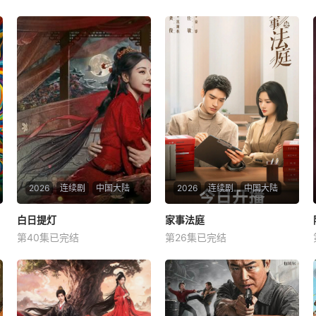
动为主线、长辈陪伴为辅线，
纪实记录约会相处点滴，融合
心动氛围感、家庭温情与现实
婚恋视角，呈现兼具浪漫与烟
火气的双向寻爱故
2026
连续剧
中国大陆
2026
连续剧
中国大陆
白日提灯
白日提灯
家事法庭
家事法庭
第40集已完结
第26集已完结
迪丽热巴
陈飞宇
魏哲鸣
龚俊
任敏
黄璐
改编自黎青燃小说《白日提
青年法官沈谢秩携手律师秦
灯》。 天赋卓然的鬼王贺
睿，与舒静、胡艾溪、陈向辉
思慕，在休
等法律同侪深入基层工作，为
人民群众解决亲子矛盾、婚姻