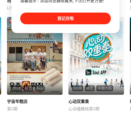
温馨提示 : 添加浏览器收藏夹,下次打开更方便!
出家门的大声
出家门的大声
囚牢生存战
囚牢生存战
LISA篇
第35集
姜大声
张贤胜
东永裴
瑞提希·德希穆克
法拉·可汗
我记住啦
是一档与各种各样的嘉宾
Netflix印度宣布即将推出真人
一起进行的户外脱口秀节目。
秀节目《Lock Up》。制作方
大声通过<出家门的大声>每集
在分享节目海报时配文道：
都会与不同的嘉宾聊天，展现
“准备好，Netflix即将面临现
他们之间特有的默契度，还计
实的考验。”
划到平时不经常去的小区进行
治愈出游【嘿叭电影-1080P
2026
综艺
韩国
2026
综艺
中国大陆
宇宙年糕店
宇宙年糕店
心动双重奏
心动双重奏
第2期
心动嗑糖局第2期
李恩智
金美贤
李泳知
武艺
井胧
《Biong Biong地球游戏厅》
《心动双重奏》首档代际交友
衍生综艺
真人秀，8位单身青年携长辈
开启13天寻爱之旅。以青年心