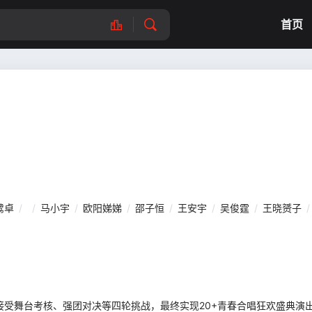
首页
鹭卓
/
/
马小宇
/
欧阳娣娣
/
邵子恒
/
王安宇
/
吴俊霆
/
王晓赟子
/
，接受舞台考核、强团对决等四轮挑战，最终实现20+青春合唱狂欢盛典演