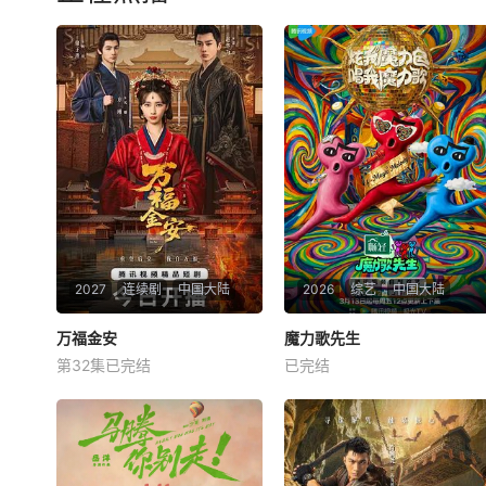
尘、李雅娟一起，走进中医的
天扬、王翰闻、高秋梓原班主
万千世界，从草木到经络，从
演齐聚录制。扎扎亭的老朋友
领悟到亲手实践。
们陆续回来，大家一起笑闹，
一起为那场筹备已久的毕业联
欢晚会亮灯开场。两
2027
连续剧
中国大陆
2026
综艺
中国大陆
万福金安
万福金安
魔力歌先生
魔力歌先生
第32集已完结
已完结
方瑾
赵华为
吴曼思
李维嘉
杨迪
大张伟
皇后顾清遭害葬身火海，魂穿
来自各行各业、不同身份年龄
为尚衣局婢女凤卿。为护妹妹
的魔力sir正式集结！进阶舞台
顾婉、查找真凶，她以婢女之
考核已就位，竞逐魔力歌的极
身周旋于一众嫔妃之间，更联
致演绎，在欢乐解压、魔力开