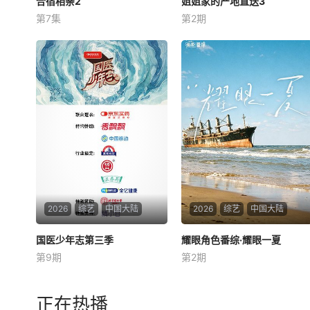
合宿相亲2
合宿相亲2
姐姐家的产地直送3
姐姐家的产地直送3
第7集
第2期
徐章勋
李枖原
金曜汉
廉晶雅
朴俊勉
金珍荣
10名想结婚的单身男女和10名
已完成制作，进入筹备阶段
他们的母亲一起合住了6天5
【嘿叭电影-热播综艺免费在
夜，为了“结婚”的一个目标而
线观看】预计将于明年初开
奔跑【嘿叭电影-高清视频免
拍，并于下半年播出。
费在线观看】
2026
综艺
中国大陆
2026
综艺
中国大陆
国医少年志第三季
国医少年志第三季
耀眼角色番综·耀眼一夏
耀眼角色番综·耀眼一夏
第9期
第2期
陈妍希
夏之光
高卿尘
关晓彤
李昀锐
毛俊杰
四人集结，新程即启【嘿叭电
《耀眼一夏》是电视剧《耀
影-热播电视剧免费在线观
眼》售后的毕业角色番综，由
正在热播
看】和陈妍希、夏之光、高卿
关晓彤、李昀锐、毛俊杰、边